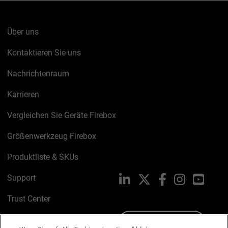
Über uns
Kontaktieren Sie uns
Nachrichtenraum
Karrieren
Vergleichen Sie Geräte Firebox
Größenwerkzeug Firebox
Produktliste & SKUs
Support
LinkedIn
X
Facebook
Instagram
YouTu
Trust Center
PSIRT
Schreiben Sie uns