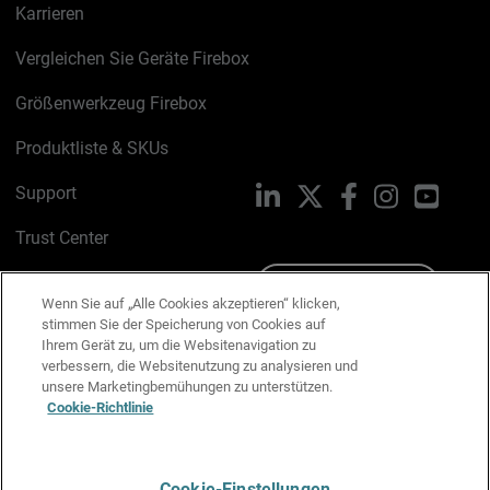
Karrieren
Vergleichen Sie Geräte Firebox
Größenwerkzeug Firebox
Produktliste & SKUs
Support
LinkedIn
X
Facebook
Instagram
YouTu
Trust Center
PSIRT
Schreiben Sie uns
Wenn Sie auf „Alle Cookies akzeptieren“ klicken,
stimmen Sie der Speicherung von Cookies auf
Cookie-Richtlinie
Ihrem Gerät zu, um die Websitenavigation zu
verbessern, die Websitenutzung zu analysieren und
Datenschutzrichtlinie
unsere Marketingbemühungen zu unterstützen.
Cookie-Richtlinie
Media & Brand Kit
E-Mail-Präferenzen verwalten
Cookie-Einstellungen