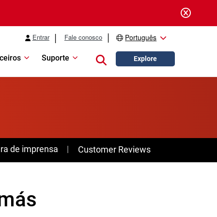
Entrar
Fale conosco
Português
ceiros
Suporte
Close search
Explore
ra de imprensa
Customer Reviews
 más