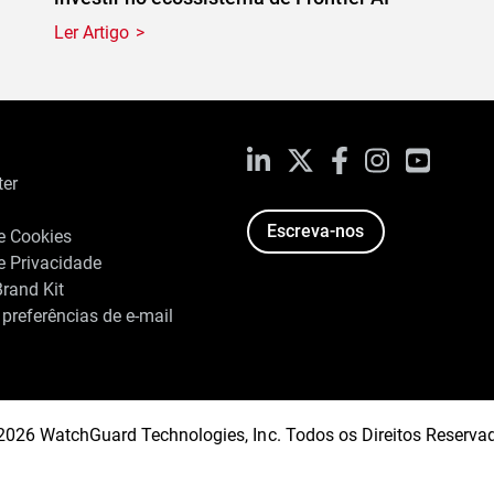
Ler Artigo
LinkedIn
X
Facebook
Instagram
YouTub
ter
Escreva-nos
de Cookies
de Privacidade
rand Kit
 preferências de e-mail
2026 WatchGuard Technologies, Inc. Todos os Direitos Reserva