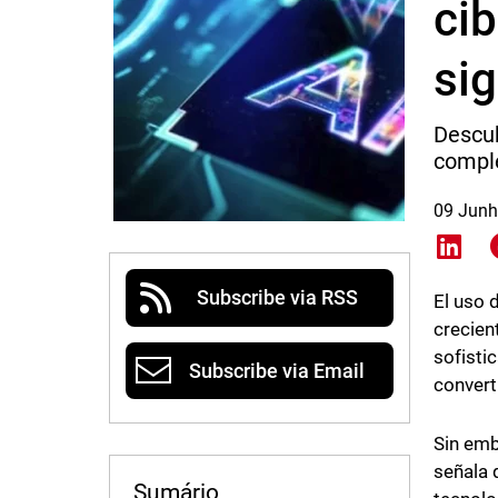
ci
sig
Descub
comple
09 Junh
Shar
Subscribe via RSS
El uso 
crecien
sofisti
Subscribe via Email
convert
Sin emb
señala 
Sumário