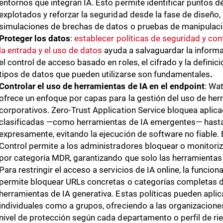
entornos que integran IA. Esto permite identificar puntos d
explotados y reforzar la seguridad desde la fase de diseño
simulaciones de brechas de datos o pruebas de manipulaci
Proteger los datos
:
establecer políticas de seguridad y con
la entrada y el uso de datos
ayuda a salvaguardar la inform
el control de acceso basado en roles, el cifrado y la definic
tipos de datos que pueden utilizarse son fundamentales
.
Controlar el uso de herramientas de IA en el endpoint
: Wa
ofrece un enfoque por capas para la gestión del uso de her
corporativos. Zero-Trust Application Service bloquea apli
clasificadas —como herramientas de IA emergentes— hasta
expresamente, evitando la ejecución de software no fiable.
Control permite a los administradores bloquear o monitori
por categoría MDR, garantizando que solo las herramienta
Para restringir el acceso a servicios de IA online, la funci
permite bloquear URLs concretas o categorías completas d
herramientas de IA generativa. Estas políticas pueden aplic
individuales como a grupos, ofreciendo a las organizaciones 
nivel de protección según cada departamento o perfil de ri