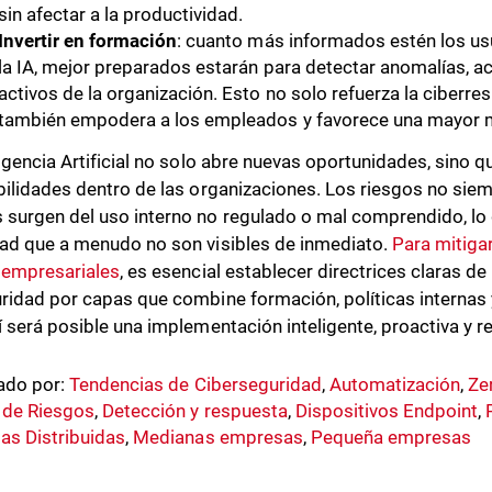
sin afectar a la productividad.
Invertir en formación
: cuanto más informados estén los us
la IA, mejor preparados estarán para detectar anomalías, act
activos de la organización. Esto no solo refuerza la ciberres
también empodera a los empleados y favorece una mayor m
ligencia Artificial no solo abre nuevas oportunidades, sino
bilidades dentro de las organizaciones. Los riesgos no siem
surgen del uso interno no regulado o mal comprendido, lo
ad que a menudo no son visibles de inmediato.
Para mitigar
 empresariales
, es esencial establecer directrices claras d
ridad por capas que combine formación, políticas internas 
í será posible una implementación inteligente, proactiva y r
ado por:
Tendencias de Ciberseguridad
,
Automatización
,
Ze
 de Riesgos
,
Detección y respuesta
,
Dispositivos Endpoint
,
s Distribuidas
,
Medianas empresas
,
Pequeña empresas