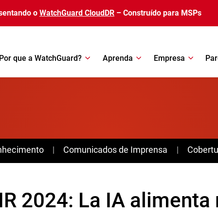
sentando o
WatchGuard CloudDR
– Construído para MSPs
Por que a WatchGuard?
Aprenda
Empresa
Par
nhecimento
Comunicados de Imprensa
Cobertu
IR 2024: La IA alimenta