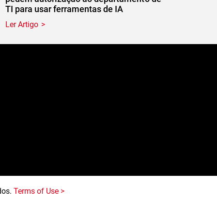
TI para usar ferramentas de IA
Ler Artigo
e
dos.
Terms of Use >