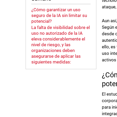
tecnolo
ataque,
¿Cómo garantizar un uso
seguro de la IA sin limitar su
Aun así
potencial?
Según e
La falta de visibilidad sobre el
uso no autorizado de la IA
desde c
eleva considerablemente el
autenti
nivel de riesgo, y las
ello, e
organizaciones deben
uso int
asegurarse de aplicar las
activos 
siguientes medidas:
¿Cóm
pote
El estu
corpora
para in
integr