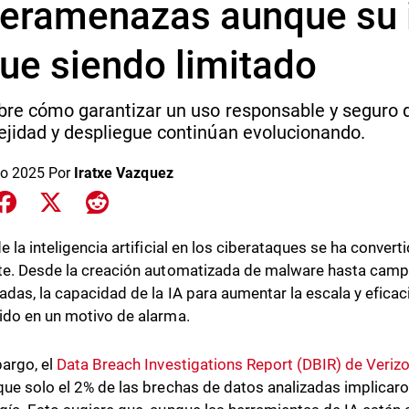
beramenazas aunque su
ue siendo limitado
re cómo garantizar un uso responsable y seguro d
jidad y despliegue continúan evolucionando.
o 2025
Por
Iratxe Vazquez
e on LinkedIn
Share on Facebook
Share on X
Share on Reddit
de la inteligencia artificial en los ciberataques se ha conve
te. Desde la creación automatizada de malware hasta cam
cadas, la capacidad de la IA para aumentar la escala y efica
ido en un motivo de alarma.
argo, el
Data Breach Investigations Report (DBIR) de Veriz
que solo el 2% de las brechas de datos analizadas implicar