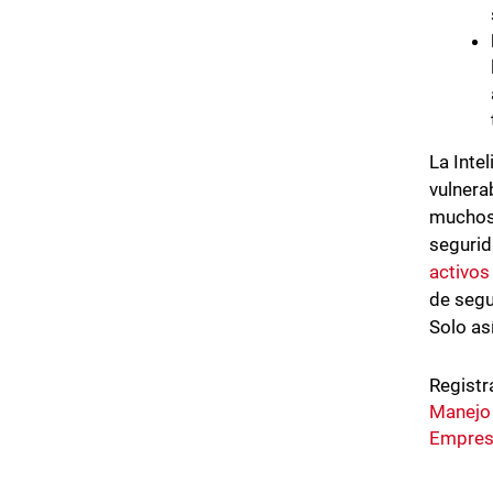
La Inte
vulnera
muchos 
segurid
activos
de segu
Solo as
Registr
Manejo
Empresa