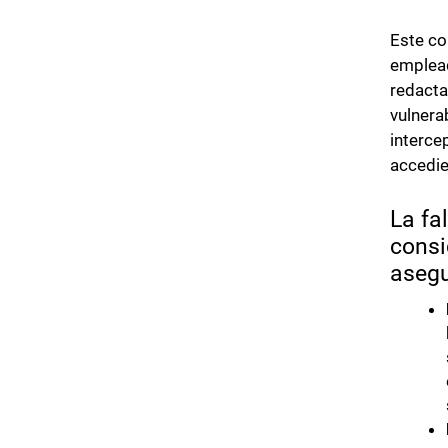
Este co
emplead
redacta
vulnera
interce
accedie
La fa
consi
asegu