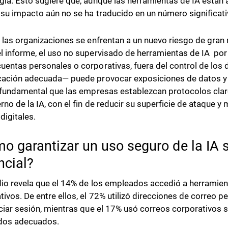
gía. Esto sugiere que, aunque las herramientas de IA están 
 su impacto aún no se ha traducido en un número significat
, las organizaciones se enfrentan a un nuevo riesgo de gran r
l informe, el uso no supervisado de herramientas de IA po
uentas personales o corporativas, fuera del control de los 
cación adecuada— puede provocar exposiciones de datos y
s fundamental que las empresas establezcan protocolos clar
erno de la IA, con el fin de reducir su superficie de ataque y
digitales.
o garantizar un uso seguro de la IA s
ncial?
dio revela que el 14% de los empleados accedió a herramien
tivos. De entre ellos, el 72% utilizó direcciones de correo p
iciar sesión, mientras que el 17% usó correos corporativos 
ados adecuados.