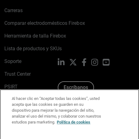
Carreras
Comparar electrodomésticos Firebox
Herramienta de talla Firebox
Lista de productos y SKUs
Soporte
LinkedIn
X
Facebook
Instagram
YouTube
Trust Center
PSIRT
Escríbanos
Al hacer clic en “Aceptar todas las cookies”, usted
Política de cookies
acepta que las cookies se guarden en su
dispositivo para mejorar la navegación del sitio,
Política de privacidad
analizar el uso del mismo, y colaborar con nuestros
estudios para marketing.
Política de cookies
Kit de medios y marca
Preferencias de correo