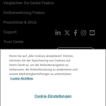
Vergleichen Sie Geräte Firebox
Größenwerkzeug Firebox
Produktliste & SKUs
Support
LinkedIn
X
Facebook
Instagram
YouTu
Trust Center
PSIRT
Schreiben Sie uns
Wenn Sie auf „Alle Cookies akzeptieren“ klicken,
stimmen Sie der Speicherung von Cookies auf
Cookie-Richtlinie
Ihrem Gerät zu, um die Websitenavigation zu
verbessern, die Websitenutzung zu analysieren und
Datenschutzrichtlinie
unsere Marketingbemühungen zu unterstützen.
Cookie-Richtlinie
Media & Brand Kit
E-Mail-Präferenzen verwalten
Cookie-Einstellungen