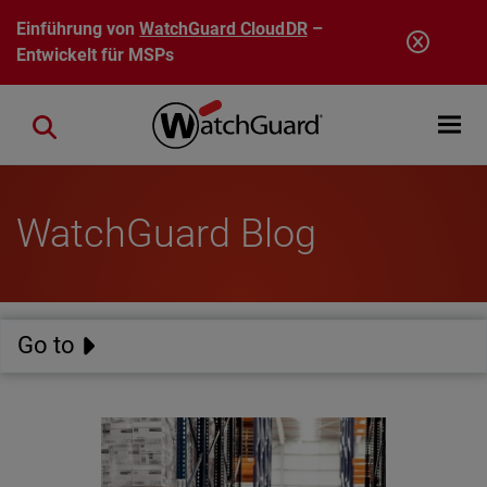
Direkt zum Inhalt
Einführung von
WatchGuard CloudDR
–
Entwickelt für MSPs
Open mobi
Close search
WatchGuard Blog
Go to