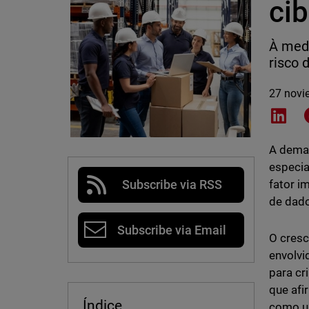
ci
À medi
risco 
27 novi
Shar
A deman
especia
fator i
Subscribe via RSS
de dado
Subscribe via Email
O cresc
envolvi
para cr
que afi
Índice
como um