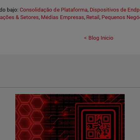
do bajo:
Consolidação de Plataforma
,
Dispositivos de Endp
zações & Setores
,
Médias Empresas
,
Retail
,
Pequenos Negó
Blog Inicio