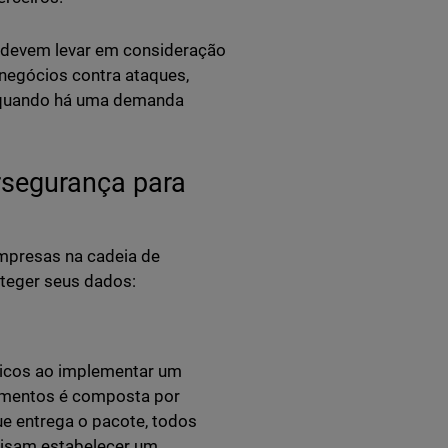
s devem levar em consideração
negócios contra ataques,
, quando há uma demanda
ersegurança para
mpresas na cadeia de
oteger seus dados:
ticos ao implementar um
rimentos é composta por
ue entrega o pacote, todos
ecisam estabelecer um