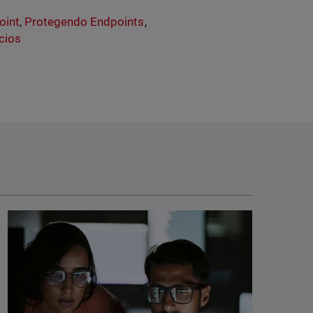
oint
,
Protegendo Endpoints
,
cios