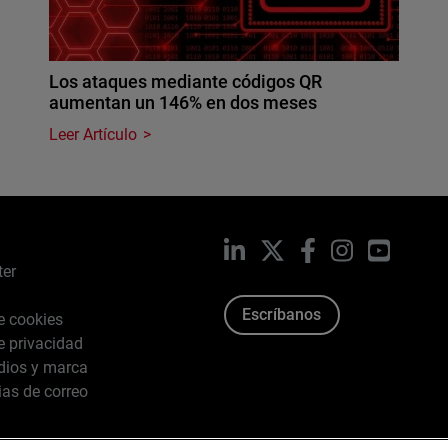
Los ataques mediante códigos QR
aumentan un 146% en dos meses
Leer Artículo
LinkedIn
X
Facebook
Instagram
YouTub
ter
Escríbanos
de cookies
de privacidad
dios y marca
ias de correo