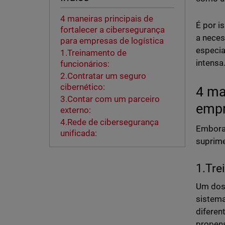
4 maneiras principais de
É por i
fortalecer a cibersegurança
a neces
para empresas de logística
especi
1.Treinamento de
intensa
funcionários:
2.Contratar um seguro
cibernético:
4 ma
3.Contar com um parceiro
empr
externo:
4.Rede de cibersegurança
Embora 
unificada:
suprime
1.Tre
Um dos 
sistema
diferen
propens