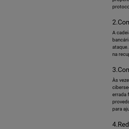
protoco
2.Con
A cadei
bancári
ataque.
na recu
3.Con
Às veze
ciberse
errada 
provedo
para aj
4.Red