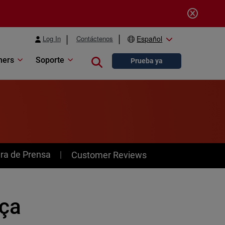
Log In
Contáctenos
Español
ners
Soporte
Close search
Prueba ya
ra de Prensa
Customer Reviews
nça