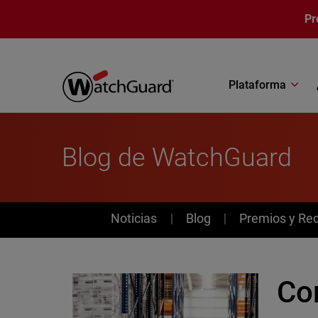
Pasar al contenido principal
Pr
Plataforma
Blog de WatchGuard
News
Noticias
Blog
Premios y Re
Co