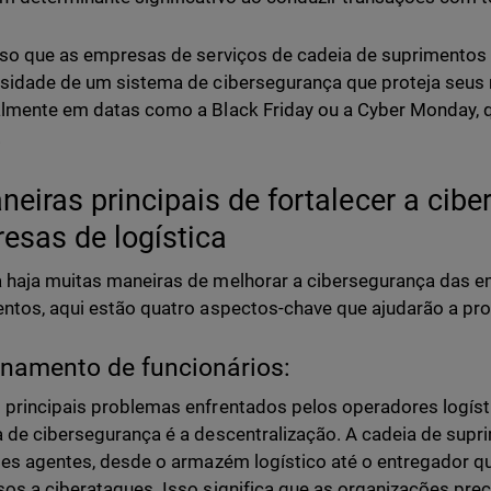
sso que as empresas de serviços de cadeia de suprimento
sidade de um sistema de cibersegurança que proteja seus 
almente em datas como a Black Friday ou a Cyber Monday
.
neiras principais de fortalecer a cib
esas de logística
haja muitas maneiras de melhorar a cibersegurança das e
ntos, aqui estão quatro aspectos-chave que ajudarão a pr
inamento de funcionários:
principais problemas enfrentados pelos operadores logís
 de cibersegurança é a descentralização. A cadeia de sup
tes agentes, desde o armazém logístico até o entregador q
os a ciberataques. Isso significa que as organizações pr