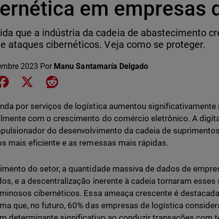
bernética em empresas d
da que a indústria da cadeia de abastecimento 
de ataques cibernéticos. Veja como se proteger.
embre 2023
Por
Manu Santamaría Delgado
e on LinkedIn
Share on Facebook
Share on X
Share on Reddit
da por serviços de logística aumentou significativamente 
lmente com o crescimento do comércio eletrônico. A digit
mpulsionador do desenvolvimento da cadeia de suprimento
s mais eficiente e as remessas mais rápidas.
imento do setor, a quantidade massiva de dados de empr
dos, e a descentralização inerente à cadeia tornaram esses 
iminosos cibernéticos. Essa ameaça crescente é destacada 
rma que, no futuro, 60% das empresas de logística consider
 determinante significativo ao conduzir transações com te