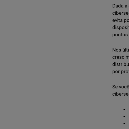
Dada a 
ciberse
evita p
disposi
pontos 
Nos últ
crescim
distrib
por pro
Se você
ciberse