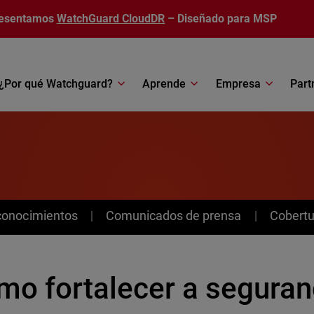
esentamos
WatchGuard CloudDR
– Diseñado para MSP
¿Por qué Watchguard?
Aprende
Empresa
Part
conocimientos
Comunicados de prensa
Cobertu
mo fortalecer a segura