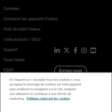
Carrières
Comparer les appareils Firebox
Outil de taille Firebox
Liste produits / SKUs
Support
LinkedIn
X
Facebook
Instagram
YouTube
Trust Center
PSIRT
Écrivez-nous
En cliquant sur « Accepter tous les cookies », vous
Avis sur les cookies
acceptez le stockage de cookies sur votre appareil
pour améliorer la navigation sur le site, analyser
Politique de confidentialité
son utilisation et contribuer à nos efforts de
marketing.
Politique régissant les cookies
Charte Graphique
Préférences email