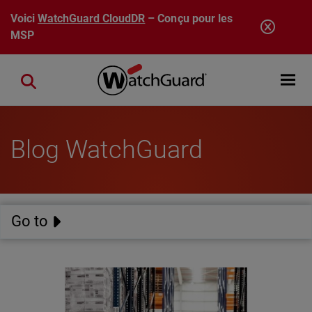
Aller au contenu principal
Voici
WatchGuard CloudDR
– Conçu pour les
MSP
Open mobi
Close search
Blog WatchGuard
Go to