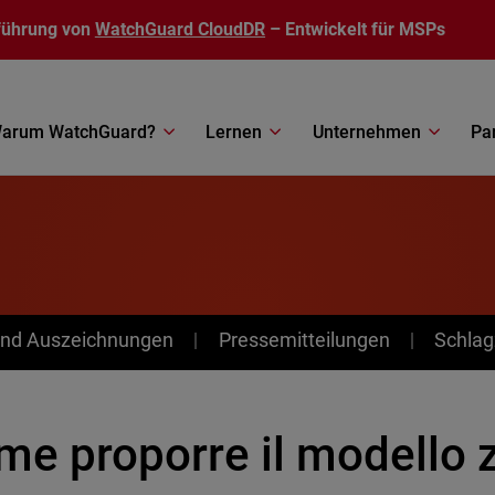
führung von
WatchGuard CloudDR
– Entwickelt für MSPs
arum WatchGuard?
Lernen
Unternehmen
Pa
nd Auszeichnungen
Pressemitteilungen
Schlag
e proporre il modello z