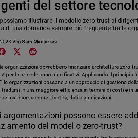
igenti del settore tecno
ossiamo illustrare il modello zero-trust ai dirigent
tta di una domanda sempre più frequente tra le org
 2023
Von
Sam Manjarres
e on LinkedIn
Share on Facebook
Share on X
Share on Reddit
le organizzazioni dovrebbero finanziare architetture zero-tr
st per le aziende sono significativi. Applicando il principio "
, le organizzazioni passano a un approccio di gestione della
tradursi in una maggiore efficienza in termini di costi e in u
one per risorse come identità, dati e applicazioni.
i argomentazioni possono essere addo
nziamento del modello zero-trust?