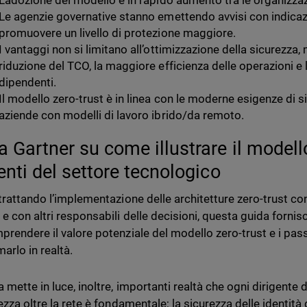
L'adozione del modello è in rapido aumento tra le organizza
Le agenzie governative stanno emettendo avvisi con indicazi
promuovere un livello di protezione maggiore.
I vantaggi non si limitano all’ottimizzazione della sicurezza
riduzione del TCO, la maggiore efficienza delle operazioni e 
dipendenti.
Il modello zero-trust è in linea con le moderne esigenze di si
aziende con modelli di lavoro ibrido/da remoto.
a Gartner su come illustrare il modello
enti del settore tecnologico
 trattando l’implementazione delle architetture zero-trust con
e con altri responsabili delle decisioni, questa guida fornisce
prendere il valore potenziale del modello zero-trust e i pas
arlo in realtà.
a mette in luce, inoltre, importanti realtà che ogni dirigen
rezza oltre la rete è fondamentale; la sicurezza delle identit