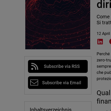
dir
Come p
Si tra
12 April
Shar
Perché 
zero-tru
sempre"
Subscribe via RSS
che può 
protezi
Subscribe via Email
Qual
fina
Inhaltsverzeichnis