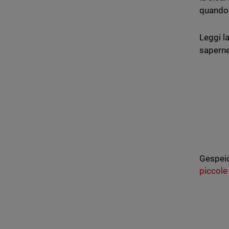
quando 
Leggi la
saperne
Gespeic
piccole