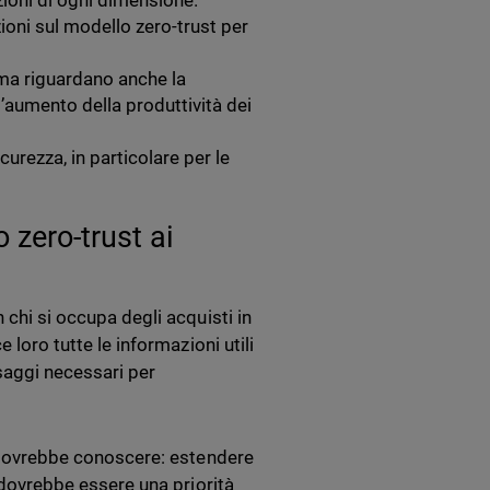
zioni di ogni dimensione.
oni sul modello zero-trust per
, ma riguardano anche la
l’aumento della produttività dei
curezza, in particolare per le
 zero-trust ai
 chi si occupa degli acquisti in
 loro tutte le informazioni utili
saggi necessari per
te dovrebbe conoscere: estendere
à dovrebbe essere una priorità