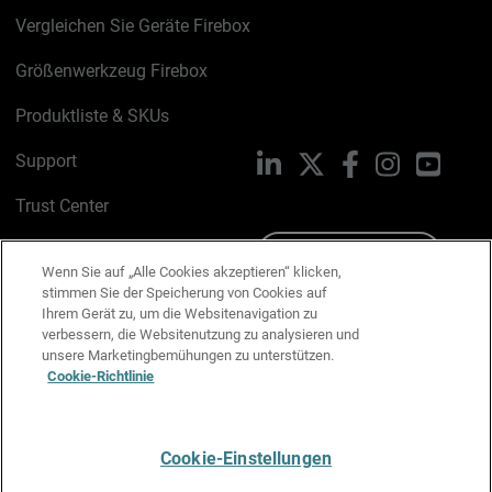
Vergleichen Sie Geräte Firebox
Größenwerkzeug Firebox
Produktliste & SKUs
Support
LinkedIn
X
Facebook
Instagram
YouTu
Trust Center
PSIRT
Schreiben Sie uns
Wenn Sie auf „Alle Cookies akzeptieren“ klicken,
stimmen Sie der Speicherung von Cookies auf
Cookie-Richtlinie
Ihrem Gerät zu, um die Websitenavigation zu
verbessern, die Websitenutzung zu analysieren und
Datenschutzrichtlinie
unsere Marketingbemühungen zu unterstützen.
Cookie-Richtlinie
Media & Brand Kit
E-Mail-Präferenzen verwalten
Cookie-Einstellungen