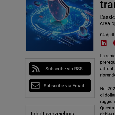
tra
L'assi
crea o
04 April
Shar
La rapi
prerequ
affront
Subscribe via RSS
riprend
Subscribe via Email
Nel 202
di dolla
raggiung
Questa 
Inhaltsverzeichnis
richies