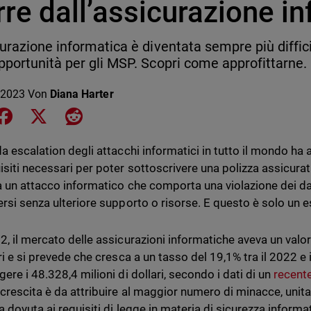
rre dall’assicurazione i
curazione informatica è diventata sempre più diffic
pportunità per gli MSP. Scopri come approfittarne.
 2023
Von
Diana Harter
e on LinkedIn
Share on Facebook
Share on X
Share on Reddit
da escalation degli attacchi informatici in tutto il mondo ha
isiti necessari per poter sottoscrivere una polizza assicurat
a un attacco informatico che comporta una violazione dei dat
ersi senza ulteriore supporto o risorse. E questo è solo un 
2, il mercato delle assicurazioni informatiche aveva un valor
ri e si prevede che cresca a un tasso del 19,1% tra il 2022 e 
ere i 48.328,4 milioni di dollari, secondo i dati di un
recent
crescita è da attribuire al maggior numero di minacce, unit
ta dovuta ai requisiti di legge in materia di sicurezza inform