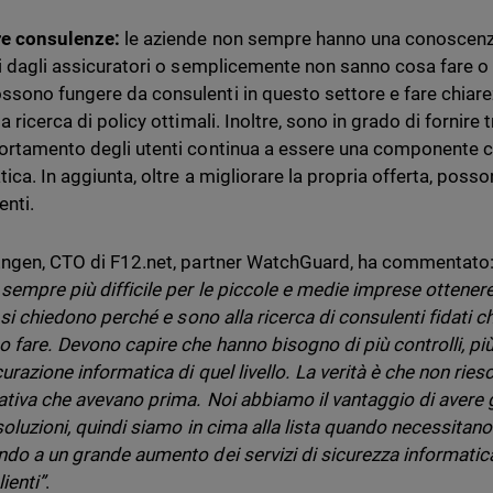
re consulenze:
le aziende non sempre hanno una conoscenza
ti dagli assicuratori o semplicemente non sanno cosa fare o q
sono fungere da consulenti in questo settore e fare chiarez
a ricerca di policy ottimali. Inoltre, sono in grado di fornire 
ortamento degli utenti continua a essere una componente cr
ica. In aggiunta, oltre a migliorare la propria offerta, posso
enti.
Engen, CTO di F12.net, partner WatchGuard, ha commentato
 sempre più difficile per le piccole e medie imprese ottener
i si chiedono perché e sono alla ricerca di consulenti fidati ch
 fare. Devono capire che hanno bisogno di più controlli, più
curazione informatica di quel livello. La verità è che non rie
ativa che avevano prima. Noi abbiamo il vantaggio di avere g
 soluzioni, quindi siamo in cima alla lista quando necessitano
ndo a un grande aumento dei servizi di sicurezza informatic
lienti”
.