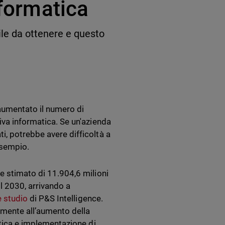
nformatica
ile da ottenere e questo
 aumentato il numero di
iva informatica. Se un'azienda
i, potrebbe avere difficoltà a
esempio.
e stimato di 11.904,6 milioni
il 2030, arrivando a
e studio
di P&S Intelligence.
amente all’aumento della
atica e implementazione di