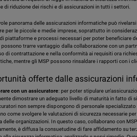
e di riduzione dei rischi e di assicurazioni in tutti i settori.
vole panorama delle assicurazioni informatiche può rivelarsi 
re per le piccole e medie imprese, soprattutto in considerazio
 di piattaforme e processi necessari per poter beneficiare de
 possono trarre vantaggio dalla collaborazione con un partne
 di contrattazione e nella conformità ai requisiti ora richies
tiche, mentre gli MSP possono rinsaldare i rapporti con i clie
rtunità offerte dalle assicurazioni i
rare con un assicuratore
: per poter stipulare un'assicurazi
ente dimostrare un adeguato livello di maturità in fatto di s
icuratori non sempre dispongono di personale specializzato in
no come svolgere le valutazioni di sicurezza necessarie per 
a delle organizzazioni. In questo caso, collaborano con MS
mente, è diffusa la consuetudine di fare affidamento su terz
 alla sicurezza informatica, analizzarle e porvi rimedio. Que