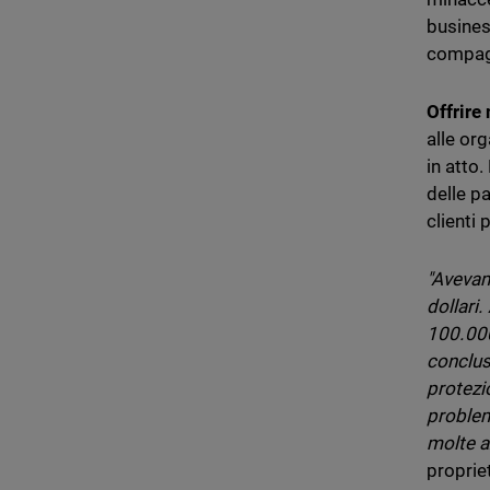
business
compagn
Offrire
alle org
in atto
delle p
clienti 
"Avevam
dollari.
100.000
conclus
protezi
problem
molte a
proprie