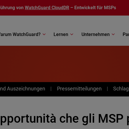
führung von
WatchGuard CloudDR
– Entwickelt für MSPs
arum WatchGuard?
Lernen
Unternehmen
Pa
nd Auszeichnungen
Pressemitteilungen
Schlag
opportunità che gli MSP