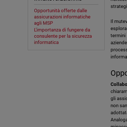
strategi
Opportunità offerte dalle
assicurazioni informatiche
Il mute
agli MSP
esplora
L'importanza di fungere da
termini
consulente per la sicurezza
informatica
aziende
processo
informa
Oppo
Collabo
chiaram
gli ass
non san
adottat
Analoga
minacce