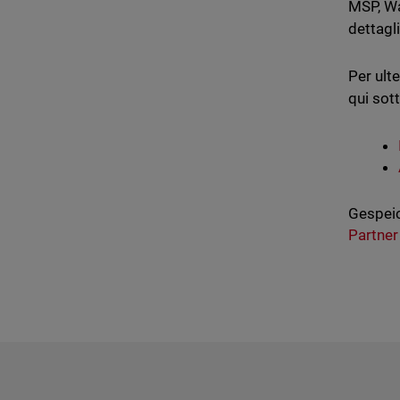
MSP, Wa
dettagl
Per ulte
qui sott
Gespeic
Partner