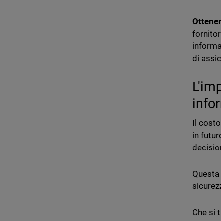
Ottener
fornitor
informa
di assi
L'im
info
Il costo
in futu
decision
Questa 
sicurezz
Che si t