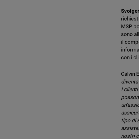
Svolge
richies
MSP pos
sono all
il comp
informat
con i cli
Calvin 
diventa
I client
possono
un’assi
assicur
tipo di
assiste
nostri c