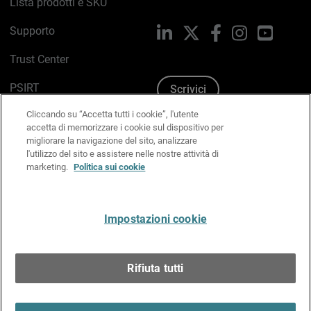
Lista prodotti e SKU
Supporto
LinkedIn
X
Facebook
Instagram
YouTub
Trust Center
PSIRT
Scrivici
Cliccando su “Accetta tutti i cookie”, l'utente
Politica sui cookie
accetta di memorizzare i cookie sul dispositivo per
migliorare la navigazione del sito, analizzare
Informativa sulla privacy
l'utilizzo del sito e assistere nelle nostre attività di
marketing.
Politica sui cookie
Kit Media & Brand
Gestisci le preferenze e-mail
Impostazioni cookie
Italiano
Rifiuta tutti
Copyright © 1996-2026 WatchGuard Technologies, Inc.
tutti i diritti riservati.
Terms of Use >