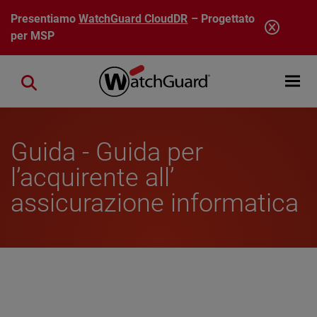
Salta al contenuto principale
Presentiamo
WatchGuard CloudDR
– Progettato
per MSP
Open mobi
Close search
Guida - Guida per
l’acquirente all’
assicurazione informatica