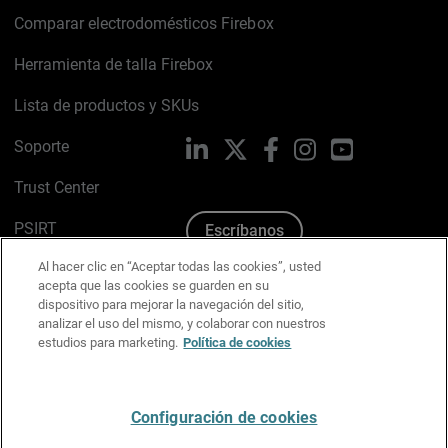
Comparar electrodomésticos Firebox
Herramienta de talla Firebox
Lista de productos y SKUs
Soporte
LinkedIn
X
Facebook
Instagram
YouTube
Trust Center
PSIRT
Escríbanos
Al hacer clic en “Aceptar todas las cookies”, usted
Política de cookies
acepta que las cookies se guarden en su
dispositivo para mejorar la navegación del sitio,
Política de privacidad
analizar el uso del mismo, y colaborar con nuestros
estudios para marketing.
Política de cookies
Kit de medios y marca
Preferencias de correo
Configuración de cookies