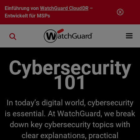
Direkt zum Inhalt
Einführung von
WatchGuard CloudDR
–
Entwickelt für MSPs
Open mobi
Close search
Cybersecurity
101
In today’s digital world, cybersecurity
is essential. At WatchGuard, we break
down key cybersecurity topics with
clear explanations, practical