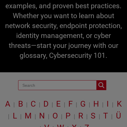
examples, and proven best practices.
Whether you want to learn about
network security, endpoint protection,
identity management, or cyber
threats—start your journey with our
glossary, Cybersecurity 101.
A
B
C
D
E
F
G
H
I
K
|
|
|
|
|
|
|
|
|
L
M
N
O
P
R
S
T
Ü
|
|
|
|
|
|
|
|
|