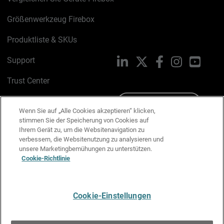
Größenwerkzeug Firebox
Produktliste & SKUs
Support
LinkedIn
X
Facebook
Instagram
YouTu
Trust Center
PSIRT
Schreiben Sie uns
Wenn Sie auf „Alle Cookies akzeptieren“ klicken,
stimmen Sie der Speicherung von Cookies auf
Cookie-Richtlinie
Ihrem Gerät zu, um die Websitenavigation zu
verbessern, die Websitenutzung zu analysieren und
Datenschutzrichtlinie
unsere Marketingbemühungen zu unterstützen.
Cookie-Richtlinie
Media & Brand Kit
E-Mail-Präferenzen verwalten
Cookie-Einstellungen