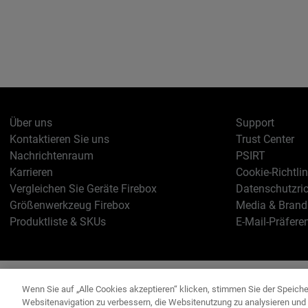
Über uns
Support
Kontaktieren Sie uns
Trust Center
Nachrichtenraum
PSIRT
Karrieren
Cookie-Richtlin
Vergleichen Sie Geräte Firebox
Datenschutzric
Größenwerkzeug Firebox
Media & Brand 
Produktliste & SKUs
E-Mail-Präfere
Deutsch
Copyright © 19
Wenn Sie auf „Alle Cookies akzeptieren“ klicken, stimmen Sie der Speich
Websitenavigation zu verbessern, die Websitenutzung zu analysieren un