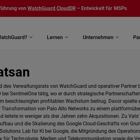
führung von
WatchGuard CloudDR
– Entwickelt für MSPs
atchGuard?
Lernen
Unternehmen
Pa
atsan
ied des Verwaltungsrats von WatchGuard und operativer Partner b
 bei SentinelOne tätig, wo er durch strategische Partnerschafte
em beschleunigten profitablen Wachstum beitrug. Davor spielte 
der Transformation von Palo Alto Networks zu einem plattformüb
d leitete in weniger als drei Jahren zehn Akquisitionen. Zu Vats'
ufbau und die Skalierung des Google Cloud-Geschäfts von Grun
lutions Lab für KI bei Google, die Mitgründung des Operation
 für Technologie, Medien und Telekommunikation sowie die V