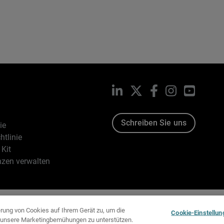
LinkedIn
X
Facebook
Instagram
YouTub
Schreiben Sie uns
ie
htlinie
Kit
nzen verwalten
96-2026 WatchGuard Technologies, Inc. Alle Rechte vorbehalten
erung von Cookies auf Ihrem Gerät zu, um die
Cookie-Einstellun
d unsere Marketingbemühungen zu unterstützen.