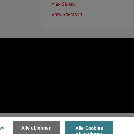
Alex Slusky
Vats Srivatsan
e
.
Terms of Use >
gen
Alle ablehnen
Alle Cookies
akzeptieren