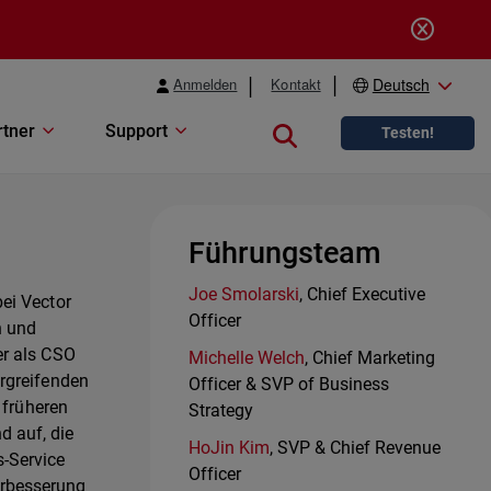
Anmelden
Kontakt
Deutsch
rtner
Support
Close search
Testen!
Führungsteam
Joe Smolarski
, Chief Executive
ei Vector
Officer
n und
er als CSO
Michelle Welch
, Chief Marketing
ergreifenden
Officer & SVP of Business
 früheren
Strategy
d auf, die
HoJin Kim
, SVP & Chief Revenue
s-Service
Officer
erbesserung