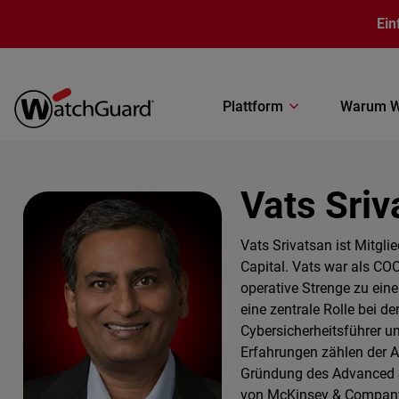
Direkt zum Inhalt
Ein
Plattform
Warum W
Vats Sriv
Vats Srivatsan ist Mitgl
Capital. Vats war als COO
operative Strenge zu ein
eine zentrale Rolle bei 
Cybersicherheitsführer un
Erfahrungen zählen der A
Gründung des Advanced So
von McKinsey & Company