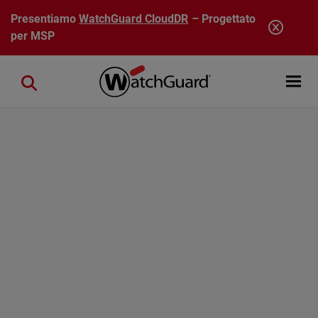
Salta al contenuto principale
Presentiamo
WatchGuard CloudDR
– Progettato
per MSP
Open mobi
Close search