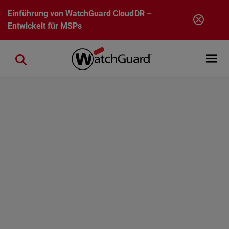
Direkt zum Inhalt
Einführung von
WatchGuard CloudDR
–
Entwickelt für MSPs
Open mobi
Close search