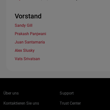
Vorstand
Sandy Gill
Prakash Panjwani
Juan Santamaría
Alex Slusky
Vats Srivatsan
Über uns
Support
Kontaktieren Sie uns
Trust Center