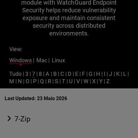
module with WatchGuard Endpoint
Security helps reduce vulnerability
exposure and maintain consistent
security across distributed
environments.
View:
Windows
|
Mac
|
Linux
Tudo
|
3
|
7
|
8
|
A
|
B
|
C
|
D
|
E
|
F
|
G
|
H
|
I
|
J
|
K
|
L
|
M
|
N
|
O
|
P
|
Q
|
R
|
S
|
T
|
U
|
V
|
W
|
X
|
Y
|
Z
Last Updated: 23 Maio 2026
7-Zip