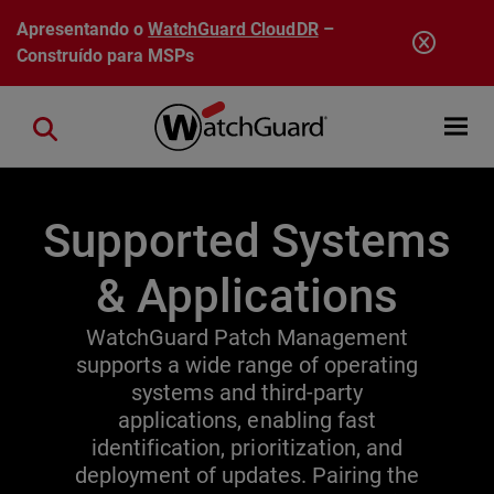
Pular para o conteúdo principal
Apresentando o
WatchGuard CloudDR
–
Construído para MSPs
Open mobi
Close search
Supported Systems
& Applications
WatchGuard Patch Management
supports a wide range of operating
systems and third-party
applications, enabling fast
identification, prioritization, and
deployment of updates. Pairing the