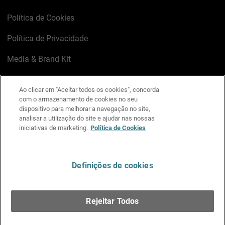
Política de Cookies
Política de Privacidade
Media & Brand Kit
Gerenciar preferências de e-mail
Ao clicar em "Aceitar todos os cookies", concorda
com o armazenamento de cookies no seu
LinkedIn
X
Facebook
Instagram
YouTube
dispositivo para melhorar a navegação no site,
analisar a utilização do site e ajudar nas nossas
iniciativas de marketing.
Política de Cookies
Escreva-nos
Definições de cookies
Português
Rejeitar Todos
Copyright © 1996-2026 WatchGuard Technologies, Inc.