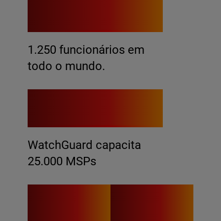
1.250
1.250 funcionários em
todo o mundo.
25.000
WatchGuard capacita
25.000 MSPs
179
24x7