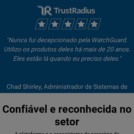
"Nunca fui decepcionado pela WatchGuard.
Utilizo os produtos deles há mais de 20 anos.
Eles estão lá quando eu preciso deles."
Chad Shirley, Administrador de Sistemas de
Rede na Datamark Graphics
Confiável e reconhecida no
Leia a avaliação completa >
setor
A plataforma e o ecossistema de parceiros da