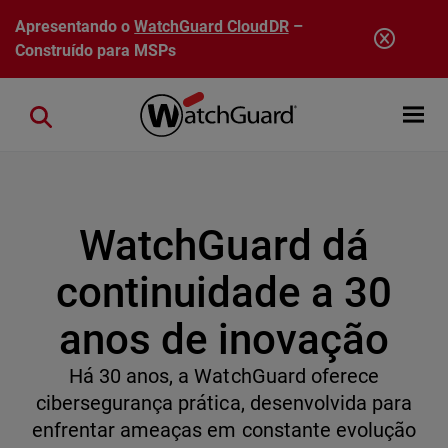
Pular para o conteúdo principal
Apresentando o
WatchGuard CloudDR
–
Construído para MSPs
Open mobi
Close search
WatchGuard dá
continuidade a 30
anos de inovação
Há 30 anos, a WatchGuard oferece
cibersegurança prática, desenvolvida para
enfrentar ameaças em constante evolução