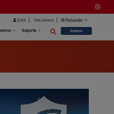
Entrar
Fale conosco
Português
ceiros
Suporte
Close search
Explore