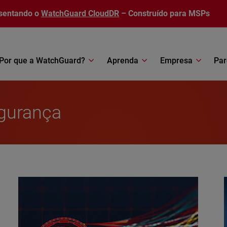
sentando o
WatchGuard CloudDR
– Construído para MSPs
Por que a WatchGuard?
Aprenda
Empresa
Par
egurança