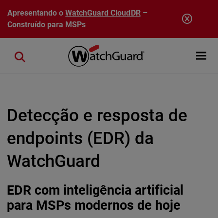
Pular para o conteúdo principal
Apresentando o
WatchGuard CloudDR
–
Construído para MSPs
Open mobi
Close search
Detecção e resposta de
endpoints (EDR) da
WatchGuard
EDR com inteligência artificial
para MSPs modernos de hoje