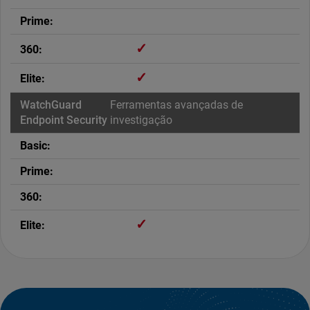
✓
✓
Ferramentas avançadas de
investigação
✓