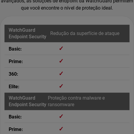
avançados, as soluções de endpoint da WatchGuard permitem
que você encontre o nível de proteção ideal.
Redução da superfície de ataque
✓
✓
✓
✓
Proteção contra malware e
ransomware
✓
✓