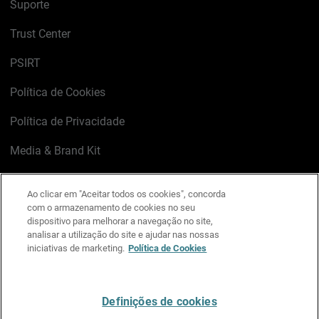
Suporte
Trust Center
PSIRT
Política de Cookies
Política de Privacidade
Media & Brand Kit
Gerenciar preferências de e-mail
Ao clicar em "Aceitar todos os cookies", concorda
com o armazenamento de cookies no seu
LinkedIn
X
Facebook
Instagram
YouTube
dispositivo para melhorar a navegação no site,
analisar a utilização do site e ajudar nas nossas
iniciativas de marketing.
Política de Cookies
Escreva-nos
Definições de cookies