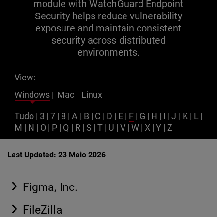
module with WatchGuard Endpoint
Security helps reduce vulnerability
exposure and maintain consistent
security across distributed
environments.
View:
Windows
|
Mac
|
Linux
Tudo
|
3
|
7
|
8
|
A
|
B
|
C
|
D
|
E
|
F
|
G
|
H
|
I
|
J
|
K
|
L
|
M
|
N
|
O
|
P
|
Q
|
R
|
S
|
T
|
U
|
V
|
W
|
X
|
Y
|
Z
Last Updated: 23 Maio 2026
Figma, Inc.
FileZilla