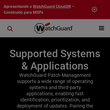
Pular para o conteúdo principal
Apresentando o
WatchGuard CloudDR
–
Construído para MSPs
Open mobi
Close search
Supported Systems
& Applications
WatchGuard Patch Management
supports a wide range of operating
systems and third-party
applications, enabling fast
identification, prioritization, and
deployment of updates. Pairing the