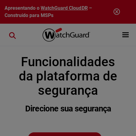
Pular para o conteúdo principal
Apresentando o
WatchGuard CloudDR
–
Construído para MSPs
Open mobi
Close search
Funcionalidades
da plataforma de
segurança
Direcione sua segurança