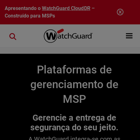
Pular para o conteúdo principal
Apresentando o
WatchGuard CloudDR
–
Construído para MSPs
Open mobi
Close search
Plataformas de
gerenciamento de
MSP
Gerencie a entrega de
segurança do seu jeito.
A WatchGuard integra-se com as