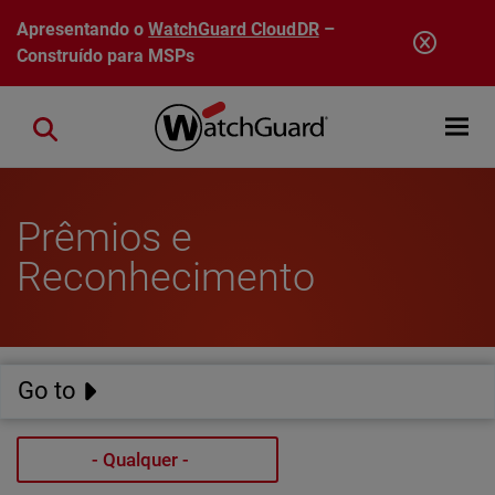
Pular para o conteúdo principal
Apresentando o
WatchGuard CloudDR
–
Construído para MSPs
Open mobi
Close search
Prêmios e
Reconhecimento
Go to