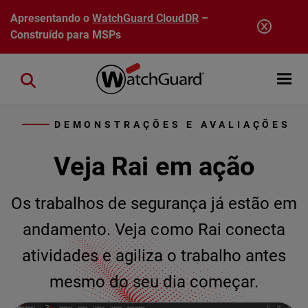
Pular para o conteúdo principal
Apresentando o
WatchGuard CloudDR
–
Construído para MSPs
Open mobi
Close search
DEMONSTRAÇÕES E AVALIAÇÕES
Veja Rai em ação
Os trabalhos de segurança já estão em
andamento. Veja como Rai conecta
atividades e agiliza o trabalho antes
mesmo do seu dia começar.