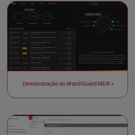
Demonstração do WatchGuard MDR