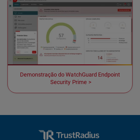
Demonstração do WatchGuard Endpoint
Security Prime