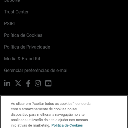
Suporte
Trust Center
PSIRT
Política de Cookies
Política de Privacidade
Media & Brand Kit
Gerenciar preferências de e-mail
LinkedIn
X
Facebook
Instagram
YouTube
Ao clicar em "Aceitar todos os cookies", concorda
Escreva-nos
com o armazenamento de cookies no seu
dispositivo para melhorar a navegação no site,
analisar a utilização do site e ajudar nas nossas
iniciativas de marketing.
Política de Cookies