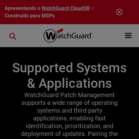
Pular para o conteúdo principal
Apresentando o
WatchGuard CloudDR
–
Construído para MSPs
Open mobi
Close search
Supported Systems
& Applications
WatchGuard Patch Management
supports a wide range of operating
systems and third-party
applications, enabling fast
identification, prioritization, and
deployment of updates. Pairing the