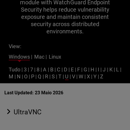
module with WatchGuard Endpoint
Security helps reduce vulnerability
exposure and maintain consistent
security across distributed
environments.
View:
Windows
|
Mac
|
Linux
Tudo
|
3
|
7
|
8
|
A
|
B
|
C
|
D
|
E
|
F
|
G
|
H
|
I
|
J
|
K
|
L
|
M
|
N
|
O
|
P
|
Q
|
R
|
S
|
T
|
U
|
V
|
W
|
X
|
Y
|
Z
Last Updated: 23 Maio 2026
UltraVNC