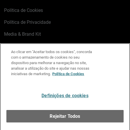
Política de Cookies
Política de Privacidade
Media & Brand Kit
Gerenciar preferências de e-mail
Ao clicar em "Aceitar todos os cookies", concorda
com o armazenamento de cookies no seu
LinkedIn
X
Facebook
Instagram
YouTube
dispositivo para melhorar a navegação no site,
analisar a utilização do site e ajudar nas nossas
iniciativas de marketing.
Política de Cookies
Escreva-nos
Definições de cookies
Português
Rejeitar Todos
Copyright © 1996-2026 WatchGuard Technologies, Inc.