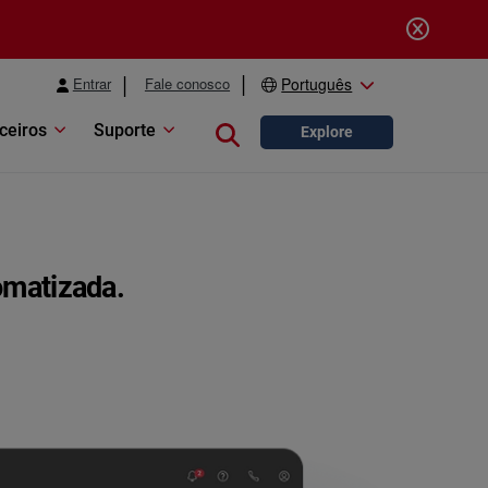
Entrar
Fale conosco
Português
ceiros
Suporte
Close search
Explore
omatizada.