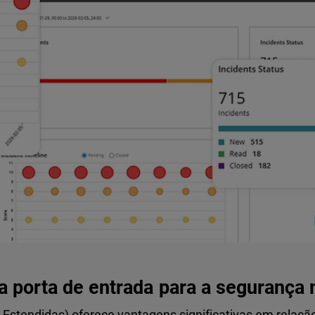
a porta de entrada para a segurança
stendidas) oferece vantagens significativas em relação