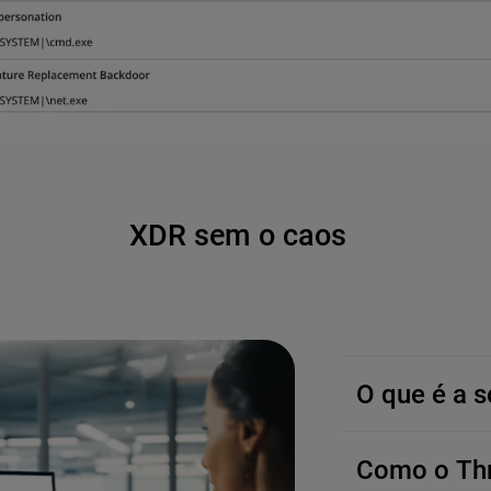
XDR sem o caos
O que é a 
Como o Thr