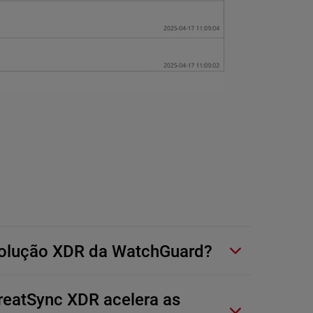
solução XDR da WatchGuard?
eatSync XDR acelera as