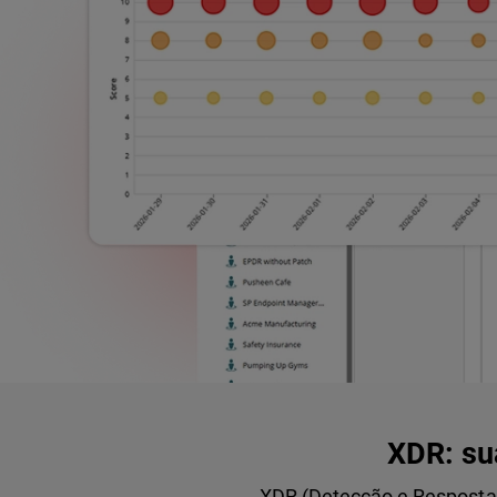
XDR: su
XDR (Detecção e Resposta E