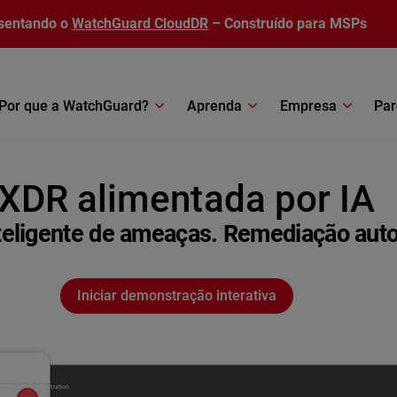
sentando o
WatchGuard CloudDR
– Construído para MSPs
Por que a WatchGuard?
Aprenda
Empresa
Par
XDR alimentada por IA
teligente de ameaças. Remediação aut
Iniciar demonstração interativa