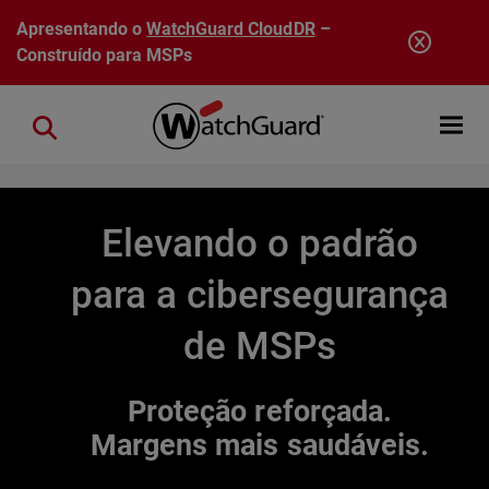
Pular para o conteúdo principal
Apresentando o
WatchGuard CloudDR
–
Construído para MSPs
Open mobi
Close search
Elevando o padrão
para a cibersegurança
de MSPs
Proteção reforçada.
Margens mais saudáveis.