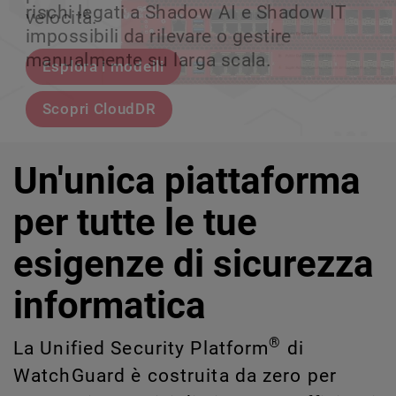
rischi legati a Shadow AI e Shadow IT
tuo team può crescere senza perdere il
velocità.
scalabile.
impossibili da rilevare o gestire
controllo.
manualmente su larga scala.
Esplora i modelli
Scopri WatchGuard EDR
Scopri Rai
Scopri CloudDR
Un'unica piattaforma
per tutte le tue
esigenze di sicurezza
informatica
®
La Unified Security Platform
di
WatchGuard è costruita da zero per