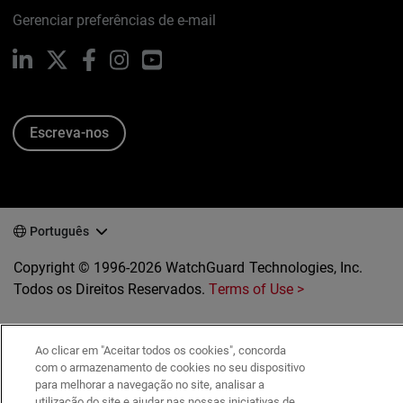
Gerenciar preferências de e-mail
LinkedIn
X
Facebook
Instagram
YouTube
Escreva-nos
Português
Copyright © 1996-2026 WatchGuard Technologies, Inc.
Todos os Direitos Reservados.
Terms of Use >
Ao clicar em "Aceitar todos os cookies", concorda
com o armazenamento de cookies no seu dispositivo
para melhorar a navegação no site, analisar a
utilização do site e ajudar nas nossas iniciativas de