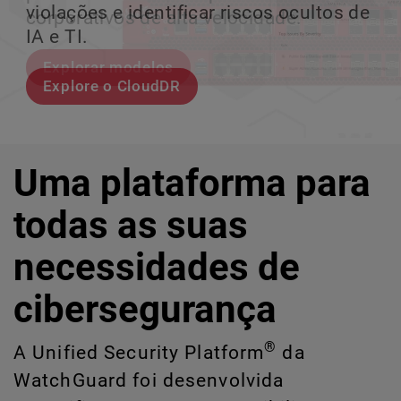
violações e identificar riscos ocultos de
corporativos de alta velocidade.
perder o ritmo.
crescimento escalável.
IA e TI.
Explorar modelos
Conheça Rai
Conheça o WatchGuard EDR
Explore o CloudDR
Uma plataforma para
todas as suas
necessidades de
cibersegurança
®
A Unified Security Platform
da
WatchGuard foi desenvolvida