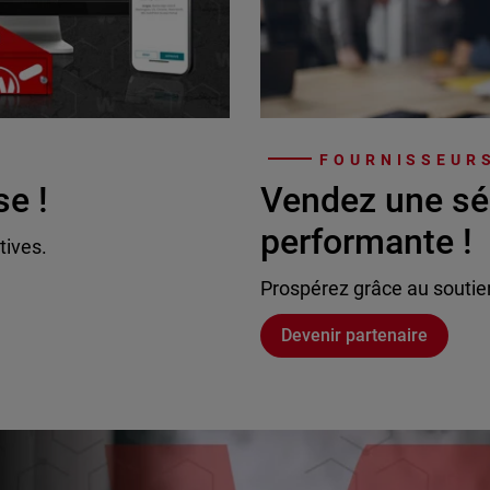
FOURNISSEURS
se !
Vendez une sé
performante !
tives.
Prospérez grâce au soutie
Devenir partenaire