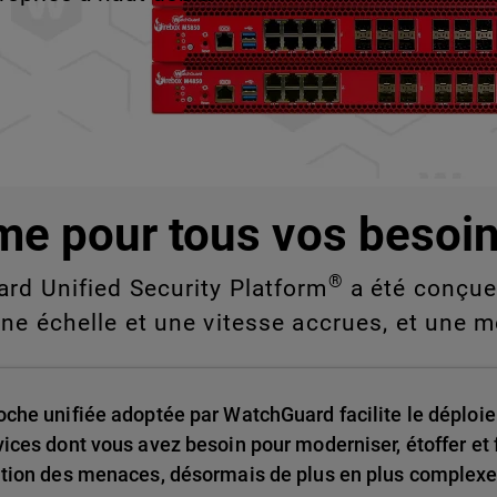
e vous ne pouvez pas
nde échelle.
me pour tous vos besoin
®
ard Unified Security Platform
a été conçue 
une échelle et une vitesse accrues, et une m
oche unifiée adoptée par WatchGuard facilite le déploie
vices dont vous avez besoin pour moderniser, étoffer et f
ution des menaces, désormais de plus en plus complexe