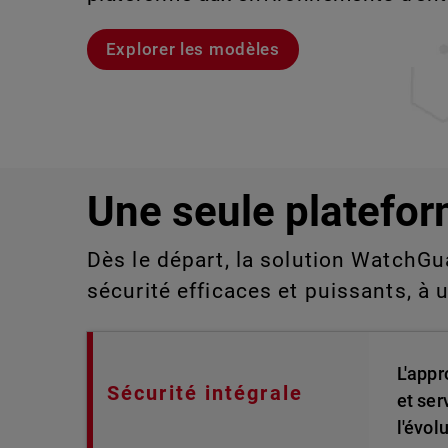
aux technologies de l'information qu
détecter ou gérer manuellement à gra
Explorer les modèles
Voici Rai
Découvrez WatchGuard EDR
Explorez CloudDR
Une seule platefor
Dès le départ, la solution WatchGu
sécurité efficaces et puissants, à 
L'appr
Sécurité intégrale
et ser
l'évol