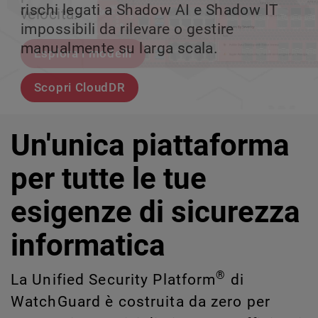
rischi legati a Shadow AI e Shadow IT
tuo team può crescere senza perdere il
velocità.
scalabile.
impossibili da rilevare o gestire
controllo.
manualmente su larga scala.
Esplora i modelli
Scopri WatchGuard EDR
Scopri Rai
Scopri CloudDR
Un'unica piattaforma
per tutte le tue
esigenze di sicurezza
informatica
®
La Unified Security Platform
di
WatchGuard è costruita da zero per