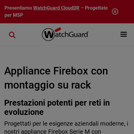
Salta al contenuto principale
Presentiamo
WatchGuard CloudDR
– Progettato
per MSP
Open mobi
Close search
Appliance Firebox con
montaggio su rack
Prestazioni potenti per reti in
evoluzione
Progettati per le esigenze aziendali moderne, i
nostri appliance Firebox Serie M con