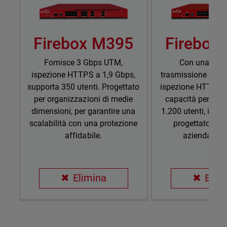
Firebox M395
Firebox
Fornisce 3 Gbps UTM,
Con una capa
ispezione HTTPS a 1,9 Gbps,
trasmissione UTM 
supporta 350 utenti. Progettato
ispezione HTTPS d
per organizzazioni di medie
capacità per un 
dimensioni, per garantire una
1.200 utenti, il F
scalabilità con una protezione
progettato per
affidabile.
aziendali esi
Elimina
Elim