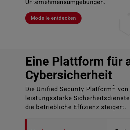
Unternehmensumgebungen.
sind.
Lernen Sie Rai kennen
Lernen Sie WatchGuard EDR kennen
Modelle entdecken
CloudDR entdecken
Eine Plattform für 
Cybersicherheit
®
Die Unified Security Platform
von 
leistungsstarke Sicherheitsdienste
die betriebliche Effizienz steigert.