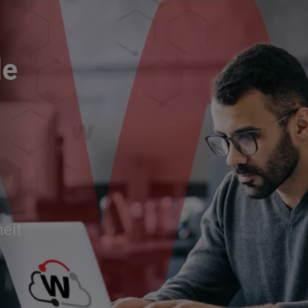
le
eit