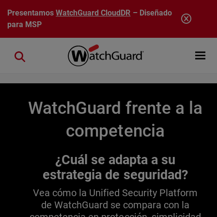
Pasar al contenido principal
Presentamos
WatchGuard CloudDR
– Diseñado
para MSP
Open mobi
Close search
WatchGuard frente a la
competencia
¿Cuál se adapta a su
estrategia de seguridad?
Vea cómo la Unified Security Platform
de WatchGuard se compara con la