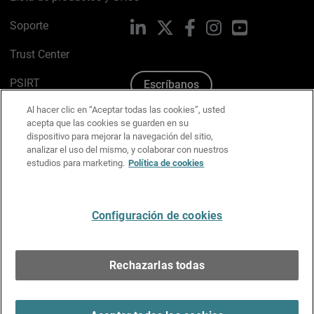
Soporte
LinkedIn
X
Facebook
Instagram
YouTube
Trust Center
PSIRT
Escríbanos
Al hacer clic en “Aceptar todas las cookies”, usted
Política de cookies
acepta que las cookies se guarden en su
dispositivo para mejorar la navegación del sitio,
Política de privacidad
analizar el uso del mismo, y colaborar con nuestros
estudios para marketing.
Política de cookies
Kit de medios y marca
Preferencias de correo
Configuración de cookies
Español
Rechazarlas todas
Copyright © 1996-2026 WatchGuard Technologies, Inc.
Todos los derechos reservados.
Terms of Use >