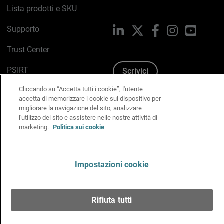
Lista prodotti e SKU
Supporto
LinkedIn
X
Facebook
Instagram
YouTub
Trust Center
PSIRT
Scrivici
Cliccando su “Accetta tutti i cookie”, l'utente
Politica sui cookie
accetta di memorizzare i cookie sul dispositivo per
migliorare la navigazione del sito, analizzare
Informativa sulla privacy
l'utilizzo del sito e assistere nelle nostre attività di
marketing.
Politica sui cookie
Kit Media & Brand
Gestisci le preferenze e-mail
Impostazioni cookie
Italiano
Rifiuta tutti
Copyright © 1996-2026 WatchGuard Technologies, Inc.