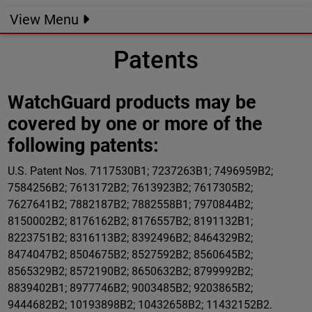
View Menu
Patents
WatchGuard products may be
covered by one or more of the
following patents:
U.S. Patent Nos. 7117530B1; 7237263B1; 7496959B2;
7584256B2; 7613172B2; 7613923B2; 7617305B2;
7627641B2; 7882187B2; 7882558B1; 7970844B2;
8150002B2; 8176162B2; 8176557B2; 8191132B1;
8223751B2; 8316113B2; 8392496B2; 8464329B2;
8474047B2; 8504675B2; 8527592B2; 8560645B2;
8565329B2; 8572190B2; 8650632B2; 8799992B2;
8839402B1; 8977746B2; 9003485B2; 9203865B2;
9444682B2; 10193898B2; 10432658B2; 11432152B2.