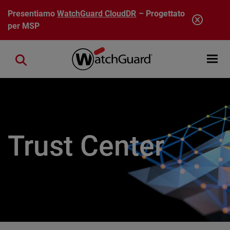
Salta al contenuto principale
Presentiamo
WatchGuard CloudDR
– Progettato
per MSP
Open mobi
Close search
Trust Center