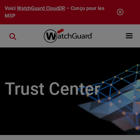
Aller au contenu principal
Voici
WatchGuard CloudDR
– Conçu pour les
MSP
Open mobi
Close search
Trust Center