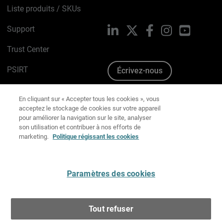
Liste produits / SKUs
Support
LinkedIn
X
Facebook
Instagram
YouTube
Trust Center
PSIRT
Écrivez-nous
Avis sur les cookies
En cliquant sur « Accepter tous les cookies », vous
acceptez le stockage de cookies sur votre appareil
Politique de confidentialité
pour améliorer la navigation sur le site, analyser
son utilisation et contribuer à nos efforts de
Charte Graphique
marketing.
Politique régissant les cookies
Préférences email
Paramètres des cookies
Français
Tout refuser
Copyright © 1996-2026 WatchGuard Technologies, Inc.