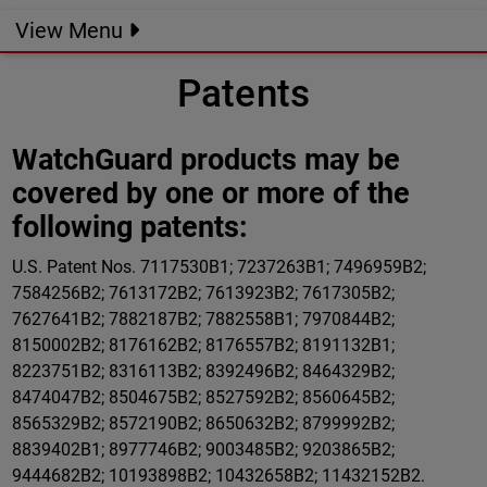
View Menu
Patents
WatchGuard products may be
covered by one or more of the
following patents:
U.S. Patent Nos. 7117530B1; 7237263B1; 7496959B2;
7584256B2; 7613172B2; 7613923B2; 7617305B2;
7627641B2; 7882187B2; 7882558B1; 7970844B2;
8150002B2; 8176162B2; 8176557B2; 8191132B1;
8223751B2; 8316113B2; 8392496B2; 8464329B2;
8474047B2; 8504675B2; 8527592B2; 8560645B2;
8565329B2; 8572190B2; 8650632B2; 8799992B2;
8839402B1; 8977746B2; 9003485B2; 9203865B2;
9444682B2; 10193898B2; 10432658B2; 11432152B2.