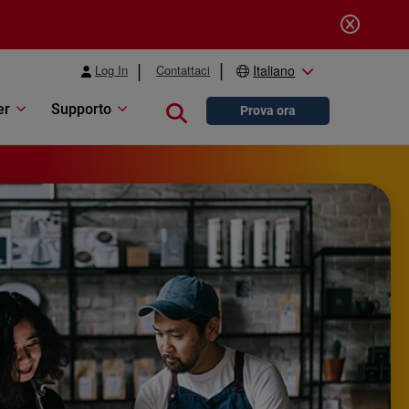
Log In
Contattaci
Italiano
er
Supporto
Close search
Prova ora