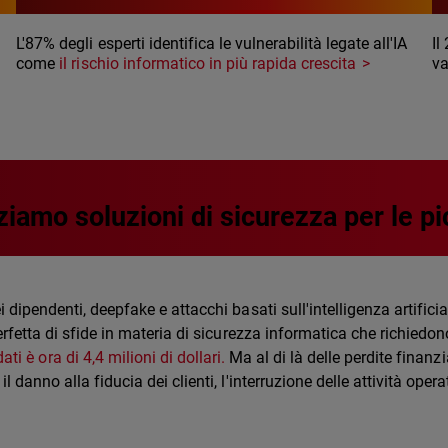
L'87% degli esperti identifica le vulnerabilità legate all'IA
Il
come
il rischio informatico in più rapida crescita
va
ziamo soluzioni di sicurezza per le p
 dipendenti, deepfake e attacchi basati sull'intelligenza artificia
fetta di sfide in materia di sicurezza informatica che richiedon
ti è ora di 4,4 milioni di dollari.
Ma al di là delle perdite finanzia
il danno alla fiducia dei clienti, l'interruzione delle attività oper