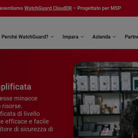
resentiamo
WatchGuard CloudDR
– Progettato per MSP
Perché WatchGuard?
Impara
Azienda
Partn
plificata
stesse minacce
 risorse.
cata di livello
 efficace e facile
tore di sicurezza di