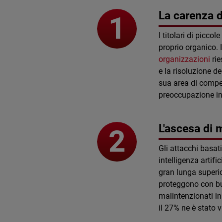
La carenza d
I titolari di picco
proprio organico. 
organizzazioni
rie
e la risoluzione de
sua area di compet
preoccupazione in
L'ascesa di m
Gli attacchi basati
intelligenza artifi
gran lunga superio
proteggono con bud
malintenzionati in
il 27% ne è stato 