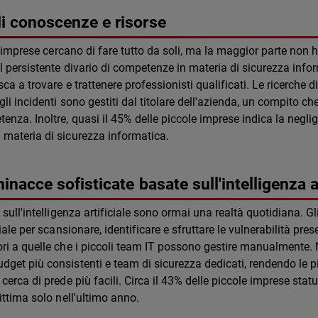
i conoscenze e risorse
le imprese cercano di fare tutto da soli, ma la maggior parte non 
Il persistente divario di competenze in materia di sicurezza info
sca a trovare e trattenere professionisti qualificati. Le ricerche d
gli incidenti sono gestiti dal titolare dell'azienda, un compito ch
enza. Inoltre, quasi il 45% delle piccole imprese indica la negl
 materia di sicurezza informatica.
inacce sofisticate basate sull'intelligenza ar
 sull'intelligenza artificiale sono ormai una realtà quotidiana. G
ciale per scansionare, identificare e sfruttare le vulnerabilità pres
ri a quelle che i piccoli team IT possono gestire manualmente. N
get più consistenti e team di sicurezza dedicati, rendendo le pic
 cerca di prede più facili. Circa il 43% delle piccole imprese stat
vittima solo nell'ultimo anno.