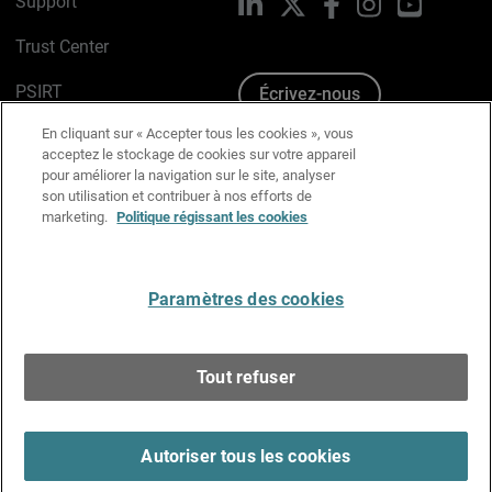
Support
LinkedIn
X
Facebook
Instagram
YouTube
Trust Center
PSIRT
Écrivez-nous
En cliquant sur « Accepter tous les cookies », vous
Avis sur les cookies
acceptez le stockage de cookies sur votre appareil
pour améliorer la navigation sur le site, analyser
Politique de confidentialité
son utilisation et contribuer à nos efforts de
marketing.
Politique régissant les cookies
Charte Graphique
Préférences email
Paramètres des cookies
Français
Tout refuser
Copyright © 1996-2026 WatchGuard Technologies, Inc.
Tous droits réservés.
Terms of Use >
Autoriser tous les cookies