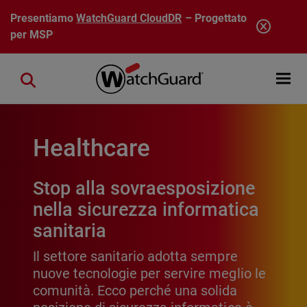
Salta al contenuto principale
Presentiamo
WatchGuard CloudDR
– Progettato
per MSP
Open mobi
Close search
Healthcare
Stop alla sovraesposizione
nella sicurezza informatica
sanitaria
Il settore sanitario adotta sempre
nuove tecnologie per servire meglio le
comunità. Ecco perché una solida