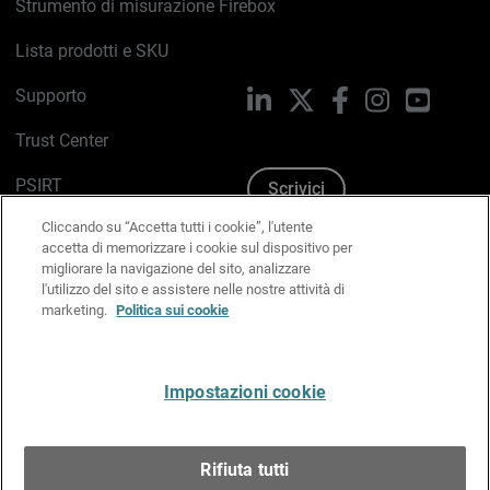
Strumento di misurazione Firebox
Lista prodotti e SKU
Supporto
LinkedIn
X
Facebook
Instagram
YouTub
Trust Center
PSIRT
Scrivici
Cliccando su “Accetta tutti i cookie”, l'utente
Politica sui cookie
accetta di memorizzare i cookie sul dispositivo per
migliorare la navigazione del sito, analizzare
Informativa sulla privacy
l'utilizzo del sito e assistere nelle nostre attività di
marketing.
Politica sui cookie
Kit Media & Brand
Gestisci le preferenze e-mail
Impostazioni cookie
Italiano
Rifiuta tutti