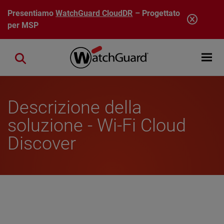
Salta al contenuto principale
Presentiamo
WatchGuard CloudDR
– Progettato
per MSP
Open mobi
Close search
Descrizione della
soluzione - Wi-Fi Cloud
Discover