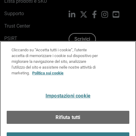
Lista prodotti e SKU
Supporto
LinkedIn
X
Facebook
Instagram
YouTub
Trust Center
PSIRT
Scrivici
Cliccando su “Accetta tutti i cookie”, l'utente
Politica sui cookie
accetta di memorizzare i cookie sul dispositivo per
migliorare la navigazione del sito, analizzare
Informativa sulla privacy
l'utilizzo del sito e assistere nelle nostre attività di
marketing.
Politica sui cookie
Kit Media & Brand
Gestisci le preferenze e-mail
Impostazioni cookie
Italiano
Rifiuta tutti
Copyright © 1996-2026 WatchGuard Technologies, Inc.
tutti i diritti riservati.
Terms of Use >