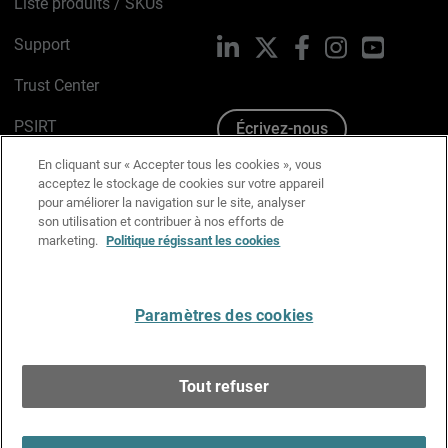
Liste produits / SKUs
Support
LinkedIn
X
Facebook
Instagram
YouTube
Trust Center
PSIRT
Écrivez-nous
En cliquant sur « Accepter tous les cookies », vous
Avis sur les cookies
acceptez le stockage de cookies sur votre appareil
pour améliorer la navigation sur le site, analyser
Politique de confidentialité
son utilisation et contribuer à nos efforts de
marketing.
Politique régissant les cookies
Charte Graphique
Préférences email
Paramètres des cookies
Français
Tout refuser
Copyright © 1996-2026 WatchGuard Technologies, Inc.
Tous droits réservés.
Terms of Use >