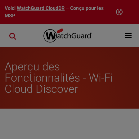
Aller au contenu principal
Voici
WatchGuard CloudDR
– Conçu pour les
MSP
Open mobi
Close search
Aperçu des
Fonctionnalités - Wi-Fi
Cloud Discover