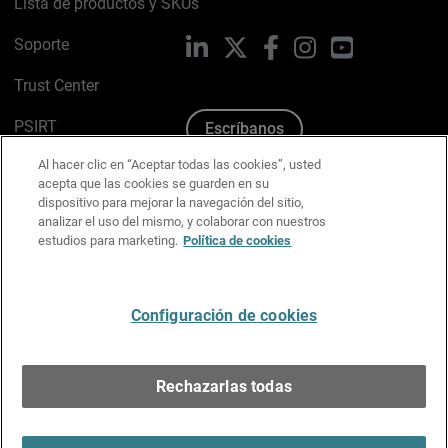
Lista de productos y SKUs
Soporte
LinkedIn
X
Facebook
Instagram
YouTube
Trust Center
PSIRT
Escríbanos
Al hacer clic en “Aceptar todas las cookies”, usted
Política de cookies
acepta que las cookies se guarden en su
dispositivo para mejorar la navegación del sitio,
Política de privacidad
analizar el uso del mismo, y colaborar con nuestros
estudios para marketing.
Política de cookies
Kit de medios y marca
Preferencias de correo
Configuración de cookies
Español
Rechazarlas todas
Copyright © 1996-2026 WatchGuard Technologies, Inc.
Todos los derechos reservados.
Terms of Use >