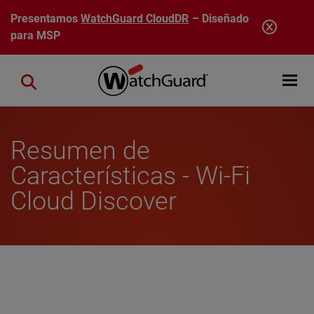
Pasar al contenido principal
Presentamos
WatchGuard CloudDR
– Diseñado
para MSP
Open mobi
Close search
Resumen de
Características - Wi-Fi
Cloud Discover