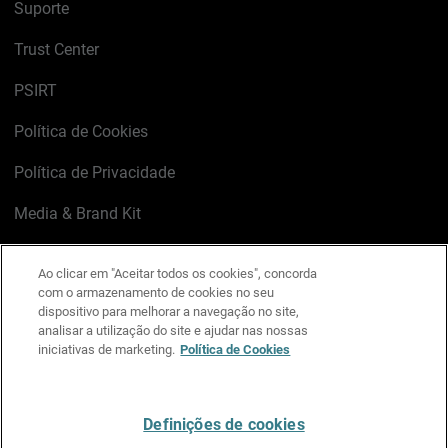
Suporte
Trust Center
PSIRT
Política de Cookies
Política de Privacidade
Media & Brand Kit
Gerenciar preferências de e-mail
Ao clicar em "Aceitar todos os cookies", concorda
com o armazenamento de cookies no seu
LinkedIn
X
Facebook
Instagram
YouTube
dispositivo para melhorar a navegação no site,
analisar a utilização do site e ajudar nas nossas
iniciativas de marketing.
Política de Cookies
Escreva-nos
Definições de cookies