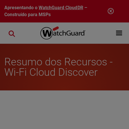
Pular para o conteúdo principal
Apresentando o
WatchGuard CloudDR
–
Construído para MSPs
Open mobi
Close search
Resumo dos Recursos -
Wi-Fi Cloud Discover