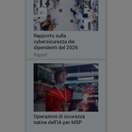
Una nuova ricerca globale rivela come
l'uso non autorizzato dell'intelligenza
artificiale e una scarsa igiene
informatica stiano aumentando i rischi
per le aziende di tutte le dimensioni.
Rapporto sulla
cybersicurezza dei
dipendenti del 2026
Leggi ora
Report
Operazioni di sicurezza native
Thumbnail
dell'IA per MSP
L'intelligenza artificiale sta
Body
trasformando la sicurezza informatica
alla velocità della macchina, mettendo
in luce i limiti delle tradizionali
operazioni di sicurezza gestite
Operazioni di sicurezza
dall'uomo. Questo eBook…
native dell'IA per MSP
Leggi ora