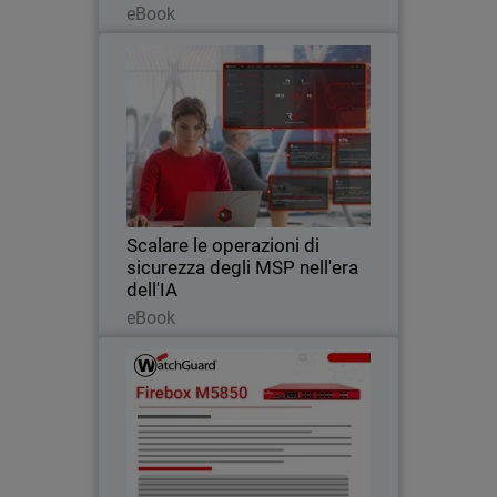
eBook
Scalare le operazioni di
Thumbnail
sicurezza degli MSP nell'era
dell'IA
Body
Scopri come le operazioni di sicurezza
native per l'IA aiutano gli MSP a scalare i
servizi di cybersecurity, a ridurre il carico
operativo e a difendersi dalle minacce
basate sull'intelligenza…
Scalare le operazioni di
sicurezza degli MSP nell'era
dell'IA
Leggi ora
eBook
Firebox M5850
Garantisce prestazioni costanti traffico
crittografato intenso grazie a
connettività alta velocità integrata,