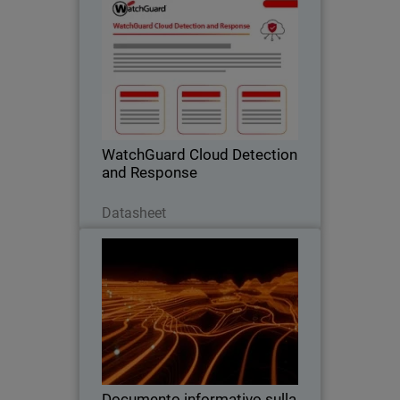
WatchGuard Cloud Detection
and Response
Elimina i rischi del cloud alla radice,
prima che si trasformino in un incidente.
WatchGuard Cloud Detection
and Response
Scarica ora
Datasheet
Documento informativo sulla
Thumbnail
soluzione WatchGuardONE
Body
Scopri come il programma per i partner
di canale di WatchGuard può
incrementare la redditività e l'efficienza
attraverso il coinvolgimento e la
formazione.
Documento informativo sulla