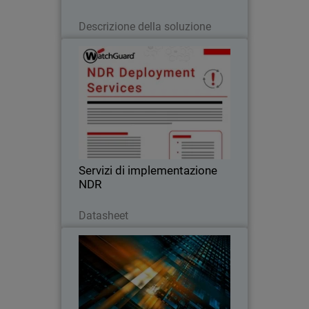
Leggi ora
Descrizione della soluzione
Servizi di implementazione NDR
WatchGuard garantiscono una
configurazione rapida e guidata da
esperti, consentendovi di accelerare il
vostro investimento in soluzioni di NDR
Servizi di implementazione
NDR
Scarica ora
Datasheet
Rapporto sui trend della
sicurezza informatica per i MSP
Leggi l’ultimo report MSP sulla
domanda di cybersecurity, le