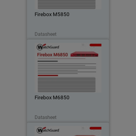
ideale per ambienti campus reti centrali.
Firebox M5850
Scarica ora
Datasheet
Firebox M6850
Ottieni il massimo margine di
prestazioni per le reti periferiche e ad
alta densità dei data center grazie alla
connettività integrata a 25G, 50G e
100G.
Firebox M6850
Scarica ora
Datasheet
Firebox M4850