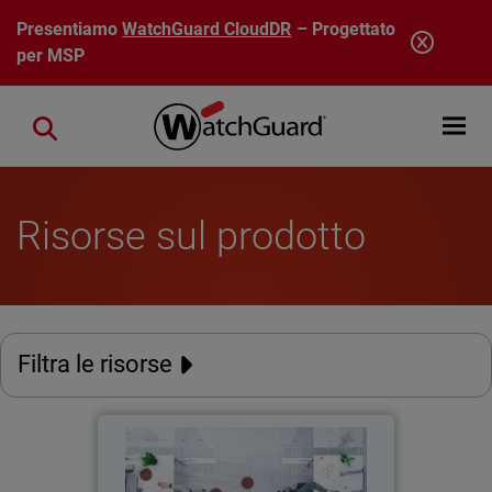
Salta al contenuto principale
Presentiamo
WatchGuard CloudDR
– Progettato
per MSP
Open mobi
Close search
Risorse sul prodotto
Filtra le risorse
Rapporto sulla cybersicurezza
dei dipendenti del 2026