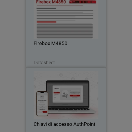
Passa a firewall rackmount con UTM,
VPN e ispezione HTTPS – ideale per chi
supera le soluzioni di fascia media.
Firebox M4850
Scarica ora
Datasheet
Chiavi di accesso AuthPoint
Thumbnail
Body
Autenticazione senza password con
chiavi AuthPoint per applicazioni OIDC e
SAML. Previeni furto di credenziali e
attacchi di phishing nel SaaS.
Chiavi di accesso AuthPoint