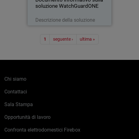
soluzione WatchGuardONE
Leggi ora
Descrizione della soluzione
Paginazione
1
seguente ›
ultima »
Chi siamo
Contattaci
Sala Stampa
Opportunità di lavoro
Confronta elettrodomestici Firebox