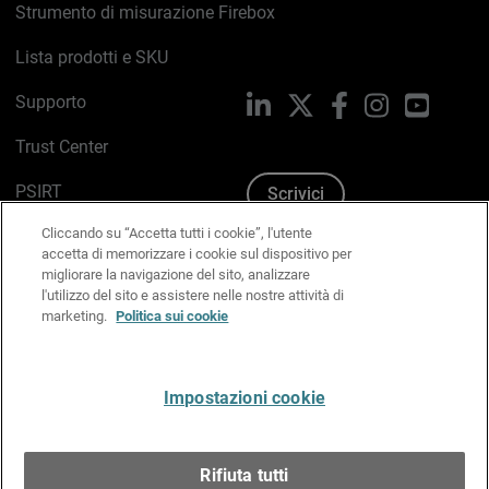
Strumento di misurazione Firebox
Lista prodotti e SKU
Supporto
LinkedIn
X
Facebook
Instagram
YouTub
Trust Center
PSIRT
Scrivici
Cliccando su “Accetta tutti i cookie”, l'utente
Politica sui cookie
accetta di memorizzare i cookie sul dispositivo per
migliorare la navigazione del sito, analizzare
Informativa sulla privacy
l'utilizzo del sito e assistere nelle nostre attività di
marketing.
Politica sui cookie
Kit Media & Brand
Gestisci le preferenze e-mail
Impostazioni cookie
Italiano
Rifiuta tutti