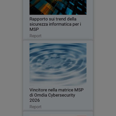
aspettative dei clienti, i trend di pricing e
i fattori che spingono a cambiare
provider.
Rapporto sui trend della
sicurezza informatica per i
MSP
Leggi ora
Report
Vincitore nella matrice MSP di
Omdia Cybersecurity 2026
Riconosciuta per la leadership,
l'innovazione e la definizione degli
standard nel mercato globale della
sicurezza informatica per i MSP
Vincitore nella matrice MSP
di Omdia Cybersecurity
2026
Leggi ora
Report