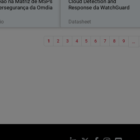
ão na Matriz de MSPs
Cloud Detection and
ersegurança da Omdia
Response da WatchGuard
Leia agora
Baixe agora
io
Datasheet
Paginaç
1
2
3
4
5
6
7
8
9
…