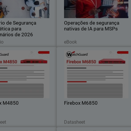
velocidade das máquinas, expondo a
cibernética estão aumentando
limitações das operações de seguranç
cos para empresas de todos os
tradicionais, conduzidas por humanos
portes.
rio de Segurança
Operações de segurança
Este e-book explora a
ética para
nativas de IA para MSPs
nários de 2026
Leia agora
Leia agora
io
eBook
Firebox M4850
Firebox M685
frute de alto desempenho em
Obtenha o máximo desempenh
unt com UTM robusto, VPN e
possível para a borda do data center 
o HTTPS – ideal para clientes
redes de alta densidade co
ram firewalls de médio porte.
conectividade integrada de 25G, 50G 
100G
ox M4850
Firebox M6850
Baixe agora
Baixe agora
eet
Datasheet