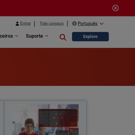
Entrar
Fale conosco
Português
ceiros
Suporte
Close search
Explore
s
Escalando as operações de
Thumbnail
s
segurança de MSPs na era da IA
á
y
Body
Descubra como as operações de
a
segurança nativas de IA ajudam os