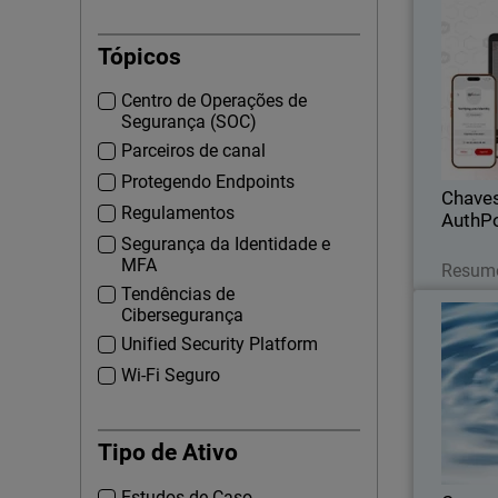
Chaves 
Thumbna
Tópicos
Autent
Centro de Operações de
Auth
Segurança (SOC)
SAML. Imp
Parceiros de canal
ataqu
Protegendo Endpoints
Chave
Regulamentos
AuthPo
Segurança da Identidade e
MFA
Resumo
Tendências de
Campeã
Cibersegurança
Cibers
Unified Security Platform
Wi-Fi Seguro
Reconheci
por defin
Tipo de Ativo
Estudos de Caso