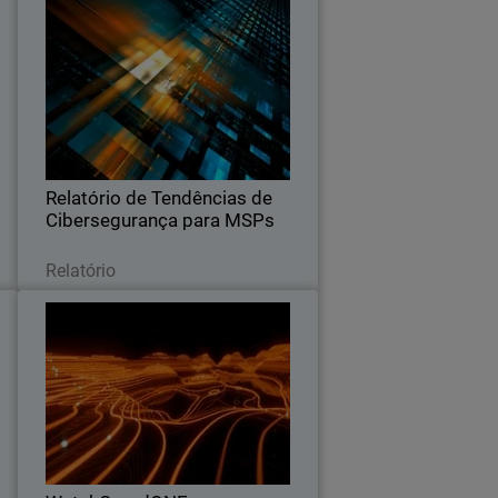
e
Relatório de Tendências de
R
Cibersegurança para MSPs
a
Demanda por cibersegurança, as
a
expectativas dos clientes, as tendências
,
de preços e os principais fatores que
u
levam os clientes a trocar de
a
fornecedor.
Relatório de Tendências de
.
Cibersegurança para MSPs
Leia agora
Relatório
e
WatchGuardONE
Thumbnail
d
Body
e
Saiba como o programa de parceiros de
m
canal da WatchGuard pode impulsionar
.
maior lucratividade e eficiência por meio
de engajamento e capacitação.