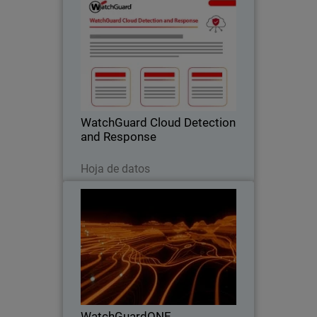
WatchGuard Cloud Detection
and Response
Detenga el riesgo en la nube desde su
origen, antes de que se convierta en un
incidente.
WatchGuard Cloud Detection
and Response
Descargar ahora
Hoja de datos
WatchGuardONE
Thumbnail
Body
Descubra cómo el programa de socios
de canal de WatchGuard puede
impulsar una mayor rentabilidad y
eficiencia a través de la participación y
la formación.
WatchGuardONE