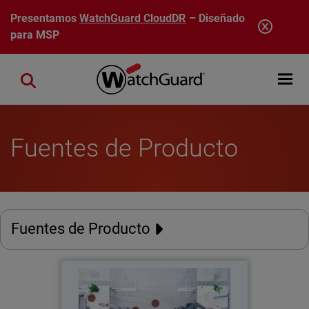
Pasar al contenido principal
Presentamos
WatchGuard CloudDR
– Diseñado
para MSP
Open mobi
Close search
Fuentes de Producto
Fuentes de Producto
Informe de ciberseguridad para
empleados de 2026