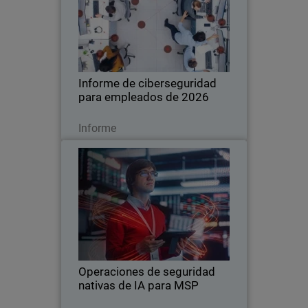
Una nueva investigación global revela
cómo el uso no autorizado de la IA y las
deficientes prácticas de ciberseguridad
están aumentando el riesgo para las
empresas de todos los tamaños.
Informe de ciberseguridad
para empleados de 2026
Leer ahora
Informe
Operaciones de seguridad
Thumbnail
nativas de IA para MSP
La IA está transformando la
Body
ciberseguridad a la velocidad de las
máquinas, poniendo al descubierto las
limitaciones de las operaciones de
seguridad tradicionales, dirigidas por
Operaciones de seguridad
humanos. Este libro…
nativas de IA para MSP
Leer ahora