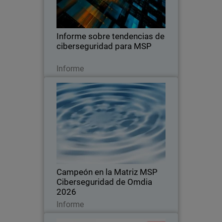
tendencias de precios y los factores
clave que impulsan a los clientes a
cambiar de proveedor.
Informe sobre tendencias de
ciberseguridad para MSP
Leer ahora
Informe
Campeón en la Matriz MSP
Ciberseguridad de Omdia 2026
Reconocidos por su liderazgo,
innovación y por definir el estándar en el
mercado global de ciberseguridad para
proveedores de servicios gestionados
(MSP).
Campeón en la Matriz MSP
Ciberseguridad de Omdia
2026
Leer ahora
Informe