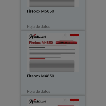
ideal para entornos de campus y redes
centrales.
Firebox M5850
Descargar ahora
Hoja de datos
Firebox M4850
Disfrute alto rendimiento en rack con
UTM, VPN e inspección HTTPS, ideal
para clientes que necesitan firewalls de
gama media.
Firebox M4850
Descargar ahora
Hoja de datos
Firebox M6850