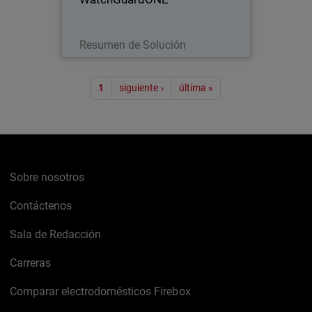
Leer ahora
Resumen de Solución
Paginación
1
siguiente ›
última »
Sobre nosotros
Contáctenos
Sala de Redacción
Carreras
Comparar electrodomésticos Firebox