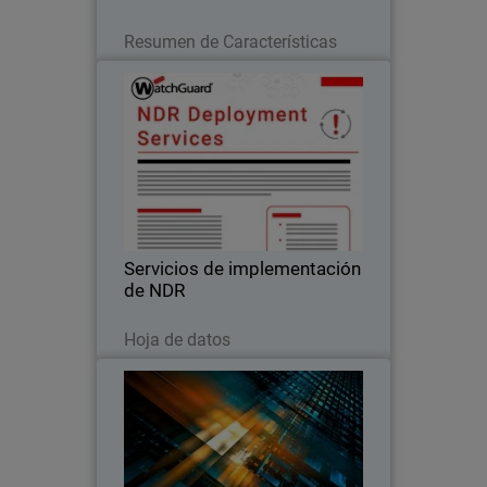
Leer ahora
Resumen de Características
Servicios de implementación de
NDR
Los servicios de implementación de
NDR de WatchGuard garantizan una
configuración rápida y dirigida por
expertos para que pueda acelerar su
inversión en detección y respuesta de
Servicios de implementación
red.
de NDR
Descargar ahora
Hoja de datos
Informe sobre tendencias de
ciberseguridad para MSP
La demanda de ciberseguridad, las
expectativas de los clientes, las