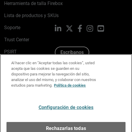
Herramienta de talla Firebox
Lista de productos y SKUs
Soporte
LinkedIn
X
Facebook
Instagram
YouTube
Trust Center
PSIRT
Escríbanos
Al hacer clic en “Aceptar todas las cookies”, usted
Política de cookies
acepta que las cookies se guarden en su
dispositivo para mejorar la navegación del sitio,
Política de privacidad
analizar el uso del mismo, y colaborar con nuestros
estudios para marketing.
Política de cookies
Kit de medios y marca
Preferencias de correo
Configuración de cookies
Español
Rechazarlas todas