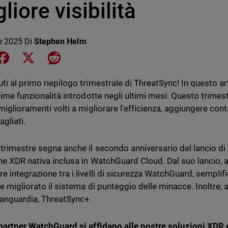
liore visibilità
le 2025
Di
Stephen Helm
e on LinkedIn
Share on Facebook
Share on X
Share on Reddit
ti al primo riepilogo trimestrale di ThreatSync! In questo ar
ltime funzionalità introdotte negli ultimi mesi. Questo trimes
 miglioramenti volti a migliorare l'efficienza, aggiungere con
agliati.
trimestre segna anche il secondo anniversario del lancio di
ne XDR nativa inclusa in WatchGuard Cloud. Dal suo lancio
 integrazione tra i livelli di sicurezza WatchGuard, semplific
i e migliorato il sistema di punteggio delle minacce. Inoltre
avanguardia, ThreatSync+.
 partner WatchGuard si affidano alle nostre soluzioni XDR 