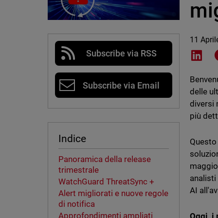
mig
11 Apri
Subscribe via RSS
Shar
Benvenu
Subscribe via Email
delle u
diversi
più dett
Indice
Questo 
soluzio
Panoramica della release
maggiore
trimestrale
analist
WatchGuard ThreatSync +
AI all'
Alert migliorati e nuove regole
di notifica
Approfondimenti ampliati
Oggi, i