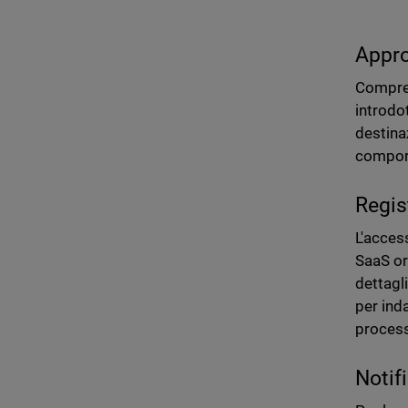
Appro
Compren
introdot
destina
comport
Regis
L'access
SaaS or
dettagli
per ind
process
Notif