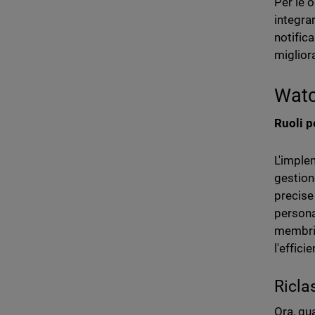
Per le 
integra
notific
migliora
Watc
Ruoli p
L'imple
gestione
precise
personal
membri 
l'effici
Ricla
Ora, q