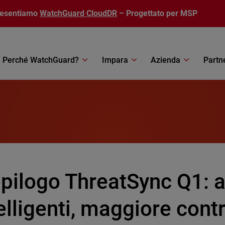
resentiamo
WatchGuard CloudDR
– Progettato per MSP
Perché WatchGuard?
Impara
Azienda
Partn
pilogo ThreatSync Q1: a
elligenti, maggiore contr