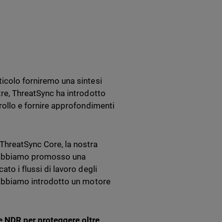
ticolo forniremo una sintesi
tre, ThreatSync ha introdotto
trollo e fornire approfondimenti
 ThreatSync Core, la nostra
, abbiamo promosso una
ato i flussi di lavoro degli
, abbiamo introdotto un motore
e NDR per proteggere oltre