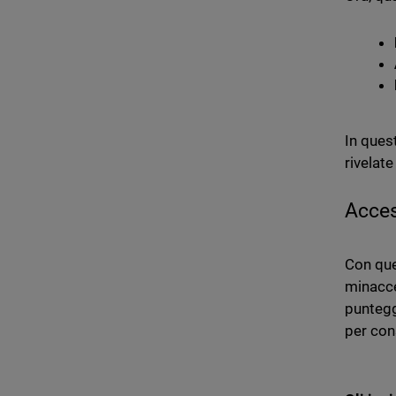
In ques
rivelate
Acces
Con que
minacce 
puntegg
per con