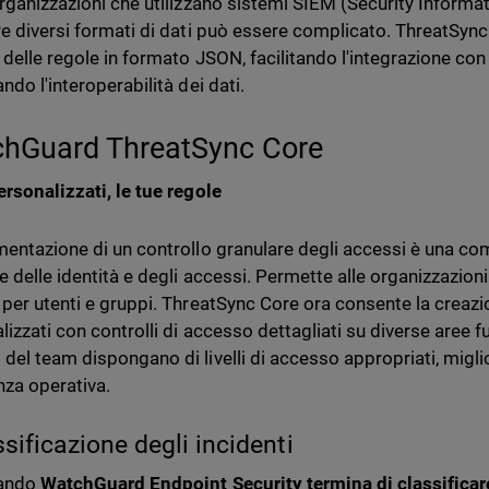
organizzazioni che utilizzano sistemi SIEM (Security Infor
re diversi formati di dati può essere complicato. ThreatSync
a delle regole in formato JSON, facilitando l'integrazione con
ndo l'interoperabilità dei dati.
hGuard ThreatSync Core
ersonalizzati, le tue regole
mentazione di un controllo granulare degli accessi è una c
 delle identità e degli accessi. Permette alle organizzazioni 
 per utenti e gruppi. ThreatSync Core ora consente la creazio
izzati con controlli di accesso dettagliati su diverse aree fu
del team dispongano di livelli di accesso appropriati, migli
enza operativa.
ssificazione degli incidenti
uando
WatchGuard Endpoint Security termina di classificare