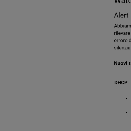
Watc
Alert
Abbiamo
rilevare
errore d
silenzia
Nuovi t
DHCP