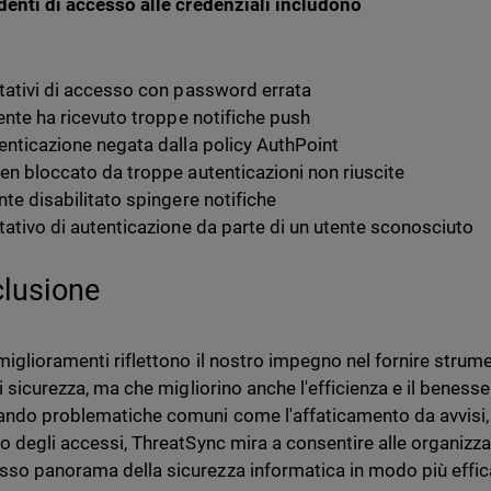
identi di accesso alle credenziali includono
ativi di accesso con password errata
ente ha ricevuto troppe notifiche push
nticazione negata dalla policy AuthPoint
n bloccato da troppe autenticazioni non riuscite
te disabilitato spingere notifiche
ativo di autenticazione da parte di un utente sconosciuto
lusione
miglioramenti riflettono il nostro impegno nel fornire strume
di sicurezza, ma che migliorino anche l'efficienza e il beness
ando problematiche comuni come l'affaticamento da avvisi, la
o degli accessi, ThreatSync mira a consentire alle organizzaz
so panorama della sicurezza informatica in modo più effic