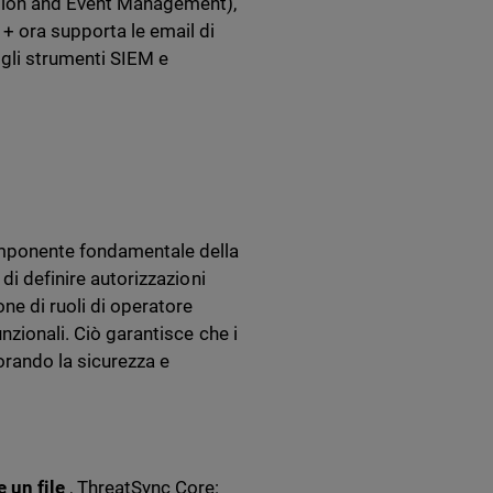
mation and Event Management),
 + ora supporta le email di
 gli strumenti SIEM e
omponente fondamentale della
di definire autorizzazioni
ne di ruoli di operatore
nzionali. Ciò garantisce che i
orando la sicurezza e
 un file
, ThreatSync Core: