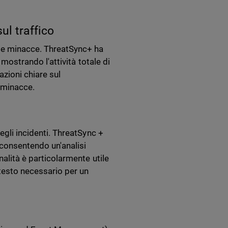
ul traffico
lle minacce. ThreatSync+ ha
 mostrando l'attività totale di
zioni chiare sul
i minacce.
degli incidenti. ThreatSync +
 consentendo un'analisi
nalità è particolarmente utile
testo necessario per un