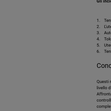
Gli inc
1. Tent
2. L'ut
3. Aute
4. Toke
5. Uten
6. Tent
Conc
Questi 
livello 
Affront
controll
comples