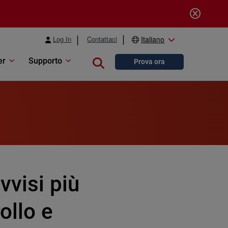
Log In
Contattaci
Italiano
er
Supporto
Close search
Prova ora
vvisi più
ollo e