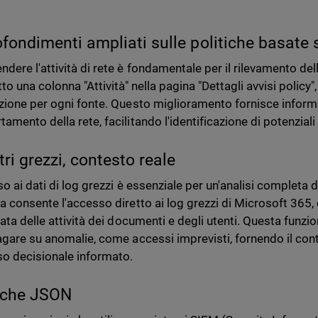
fondimenti ampliati sulle politiche basate s
dere l'attività di rete è fondamentale per il rilevamento de
to una colonna "Attività" nella pagina "Dettagli avvisi policy",
zione per ogni fonte. Questo miglioramento fornisce informa
amento della rete, facilitando l'identificazione di potenzial
tri grezzi, contesto reale
o ai dati di log grezzi è essenziale per un'analisi completa 
a consente l'accesso diretto ai log grezzi di Microsoft 365,
ata delle attività dei documenti e degli utenti. Questa funzio
agare su anomalie, come accessi imprevisti, fornendo il con
o decisionale informato.
iche JSON