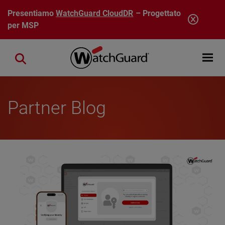
Salta al contenuto principale
Presentiamo
WatchGuard CloudDR
– Progettato
per MSP
Open mobi
Close search
Partner Blog