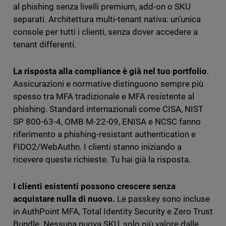
al phishing senza livelli premium, add-on o SKU
separati. Architettura multi-tenant nativa: un’unica
console per tutti i clienti, senza dover accedere a
tenant differenti.
La risposta alla compliance è già nel tuo portfolio
.
Assicurazioni e normative distinguono sempre più
spesso tra MFA tradizionale e MFA resistente al
phishing. Standard internazionali come CISA, NIST
SP 800-63-4, OMB M-22-09, ENISA e NCSC fanno
riferimento a phishing-resistant authentication e
FIDO2/WebAuthn. I clienti stanno iniziando a
ricevere queste richieste. Tu hai già la risposta.
I clienti esistenti possono crescere senza
acquistare nulla di nuovo.
Le passkey sono incluse
in AuthPoint MFA, Total Identity Security e Zero Trust
Bundle. Nessuna nuova SKU, solo più valore dalle