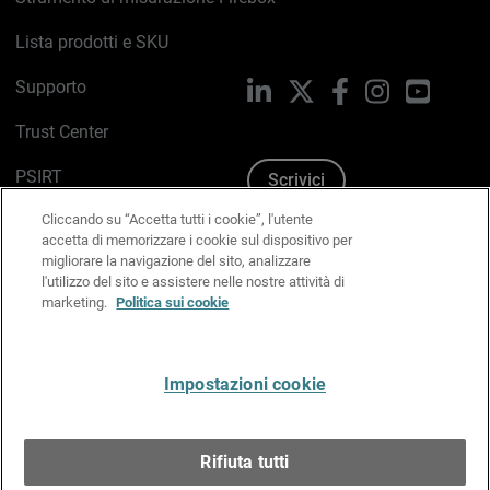
Lista prodotti e SKU
Supporto
LinkedIn
X
Facebook
Instagram
YouTub
Trust Center
PSIRT
Scrivici
Cliccando su “Accetta tutti i cookie”, l'utente
Politica sui cookie
accetta di memorizzare i cookie sul dispositivo per
migliorare la navigazione del sito, analizzare
Informativa sulla privacy
l'utilizzo del sito e assistere nelle nostre attività di
marketing.
Politica sui cookie
Kit Media & Brand
Gestisci le preferenze e-mail
Impostazioni cookie
Italiano
Rifiuta tutti