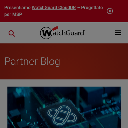
Salta al contenuto principale
Presentiamo
WatchGuard CloudDR
– Progettato
per MSP
Open mobi
Close search
Partner Blog